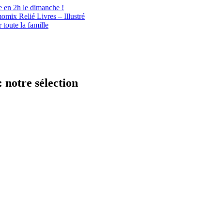
e en 2h le dimanche !
ix Relié Livres – Illustré
toute la famille
 notre sélection