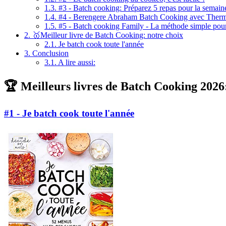
1.3.
#3 - Batch cooking: Préparez 5 repas pour la semain
1.4.
#4 - Berengere Abraham Batch Cooking avec Thermom
1.5.
#5 - Batch cooking Family - La méthode simple pour 
2.
🥇Meilleur livre de Batch Cooking: notre choix
2.1.
Je batch cook toute l'année
3.
Conclusion
3.1.
A lire aussi:
🏆 Meilleurs livres de Batch Cooking 2026:
#1 - Je batch cook toute l'année