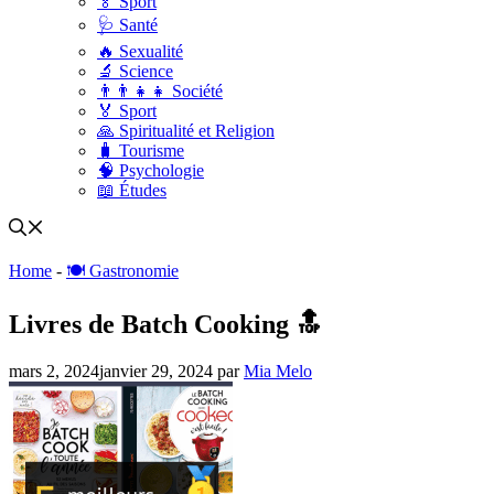
🏅 Sport
🩺 Santé
🔥 Sexualité
🔬 Science
👨‍👨‍👧‍👧 Société
🏅 Sport
🙏 Spiritualité et Religion
🧳 Tourisme
🧠 Psychologie
📖 Études
Home
-
🍽️ Gastronomie
Livres de Batch Cooking 🔝
mars 2, 2024
janvier 29, 2024
par
Mia Melo