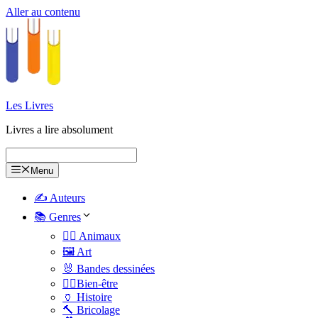
Aller au contenu
Les Livres
Livres a lire absolument
Menu
✍️ Auteurs
📚 Genres
🐕‍🦺 Animaux
🖼️ Art
🐰 Bandes dessinées
🧑‍⚕️Bien-être
🏺 Histoire
🔨 Bricolage