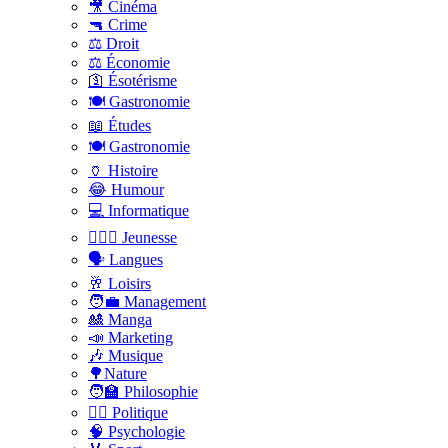
🎥 Cinéma
🔫 Crime
⚖️ Droit
⚖️ Économie
🛐 Ésotérisme
🍽️ Gastronomie
📖 Études
🍽️ Gastronomie
🏺 Histoire
😂 Humour
💻 Informatique
🤸🏽‍♀️ Jeunesse
🗣 Langues
🥂 Loisirs
🧑‍💼 Management
🎎 Manga
📣 Marketing
🎶 Musique
🌳Nature
🧑‍🏫 Philosophie
👨‍⚖️ Politique
🧠 Psychologie