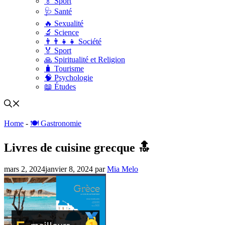
🏅 Sport
🩺 Santé
🔥 Sexualité
🔬 Science
👨‍👨‍👧‍👧 Société
🏅 Sport
🙏 Spiritualité et Religion
🧳 Tourisme
🧠 Psychologie
📖 Études
Home
-
🍽️ Gastronomie
Livres de cuisine grecque 🔝
mars 2, 2024
janvier 8, 2024
par
Mia Melo