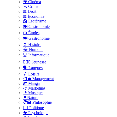
🎥 Cinéma
🔫 Crime
⚖️ Droit
⚖️ Économie
🛐 Ésotérisme
🍽️ Gastronomie
📖 Études
🍽️ Gastronomie
🏺 Histoire
😂 Humour
💻 Informatique
🤸🏽‍♀️ Jeunesse
🗣 Langues
🥂 Loisirs
🧑‍💼 Management
🎎 Manga
📣 Marketing
🎶 Musique
🌳Nature
🧑‍🏫 Philosophie
👨‍⚖️ Politique
🧠 Psychologie