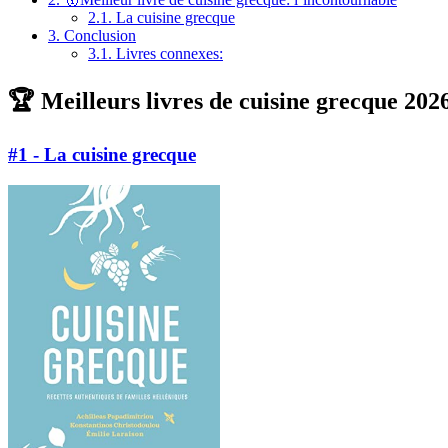
2.1.
La cuisine grecque
3.
Conclusion
3.1.
Livres connexes:
🏆 Meilleurs livres de cuisine grecque 202
#1 - La cuisine grecque