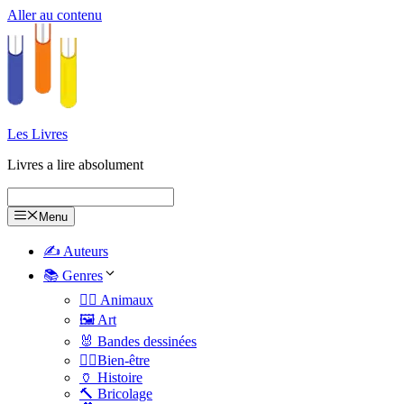
Aller au contenu
Les Livres
Livres a lire absolument
Menu
✍️ Auteurs
📚 Genres
🐕‍🦺 Animaux
🖼️ Art
🐰 Bandes dessinées
🧑‍⚕️Bien-être
🏺 Histoire
🔨 Bricolage