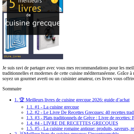
Je suis ravi de partager avec vous mes recommandations pour les meill
traditionnelles et modernes de cette cuisine méditerranéenne. Grâce à m
soyez un gourmet averti ou un cuisinier amateur, ces livres vous offri
Sommaire
1.
🏆 Meilleurs livres de cuisine grecque 2026: guide d’achat
1.1.
#1 - La cuisine grecque
1.2.
#2 - Le Livre De Recettes Grecques: 40 recettes trad
1.3.
#3 - Plats traditionnels de Grèce : Livre de recettes: 
1.4.
#4 - LIVRE DE RECETTES GRECQUES
1.5.
#5 - La cuisine romaine antique: produits, saveurs, re
2.
🥇Meilleur livre de cuisine grecque: l’incontournable