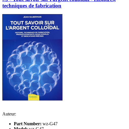
techniques de fabrication
Auteur:
Part Number:
wz-G47
Model:
wz-G47