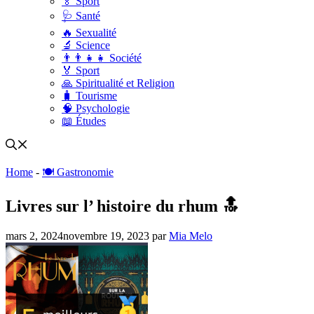
🏅 Sport
🩺 Santé
🔥 Sexualité
🔬 Science
👨‍👨‍👧‍👧 Société
🏅 Sport
🙏 Spiritualité et Religion
🧳 Tourisme
🧠 Psychologie
📖 Études
Home
-
🍽️ Gastronomie
Livres sur l’ histoire du rhum 🔝
mars 2, 2024
novembre 19, 2023
par
Mia Melo