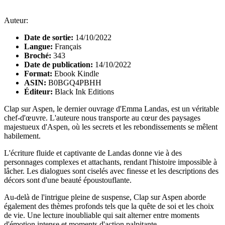
Auteur:
Date de sortie:
14/10/2022
Langue:
Français
Broché:
343
Date de publication:
14/10/2022
Format:
Ebook Kindle
ASIN:
B0BGQ4PBHH
Éditeur:
Black Ink Editions
Clap sur Aspen, le dernier ouvrage d'Emma Landas, est un véritable
chef-d'œuvre. L'auteure nous transporte au cœur des paysages
majestueux d'Aspen, où les secrets et les rebondissements se mêlent
habilement.
L'écriture fluide et captivante de Landas donne vie à des
personnages complexes et attachants, rendant l'histoire impossible à
lâcher. Les dialogues sont ciselés avec finesse et les descriptions des
décors sont d'une beauté époustouflante.
Au-delà de l'intrigue pleine de suspense, Clap sur Aspen aborde
également des thèmes profonds tels que la quête de soi et les choix
de vie. Une lecture inoubliable qui sait alterner entre moments
d'émotion intense et moments d'action palpitante.