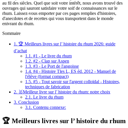
au fil des siècles. Quel que soit votre intérêt, nous avons trouvé des
ouvrages qui sauront satisfaire votre soif de connaissances sur le
rhum. Laissez-vous emporter par ces pages remplies d'histoires,
d'anecdotes et de recettes qui vous transportent dans le monde
enivrant du rhum.
Sommaire
1.
🏆 Meilleurs livres sur l’ histoire du rhum 2026: guide
d’achat
1.1.
#1 - Le livre du rhum
1.2.
#2 - Clap sur Aspen
1.3.
#3 - Le Port de l'angoisse
1.4.
#4 - Histoire Tles L, ES éd. 2012 - Manuel de
l'élève (format compact)
1.5.
#5 - Tout savoir sur l'argent colloïdal - Histoires,
techniques de fabrication
2.
🥇Meilleur livre sur l’ histoire du rhum: notre choix
2.1.
Le livre du rhum
3.
Conclusion
3.1.
Contenu connexe:
🏆 Meilleurs livres sur l’ histoire du rhum