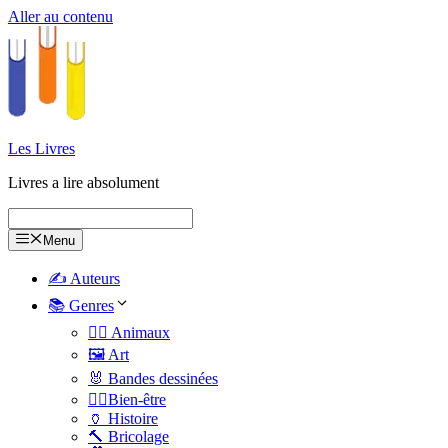
Aller au contenu
Les Livres
Livres a lire absolument
Menu
✍️ Auteurs
📚 Genres
🐕‍🦺 Animaux
🖼️ Art
🐰 Bandes dessinées
🧑‍⚕️Bien-être
🏺 Histoire
🔨 Bricolage