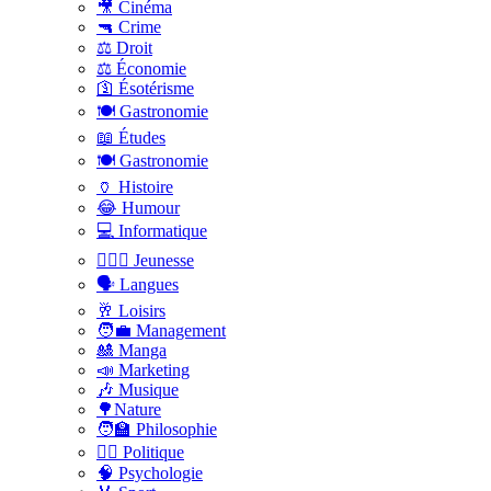
🎥 Cinéma
🔫 Crime
⚖️ Droit
⚖️ Économie
🛐 Ésotérisme
🍽️ Gastronomie
📖 Études
🍽️ Gastronomie
🏺 Histoire
😂 Humour
💻 Informatique
🤸🏽‍♀️ Jeunesse
🗣 Langues
🥂 Loisirs
🧑‍💼 Management
🎎 Manga
📣 Marketing
🎶 Musique
🌳Nature
🧑‍🏫 Philosophie
👨‍⚖️ Politique
🧠 Psychologie