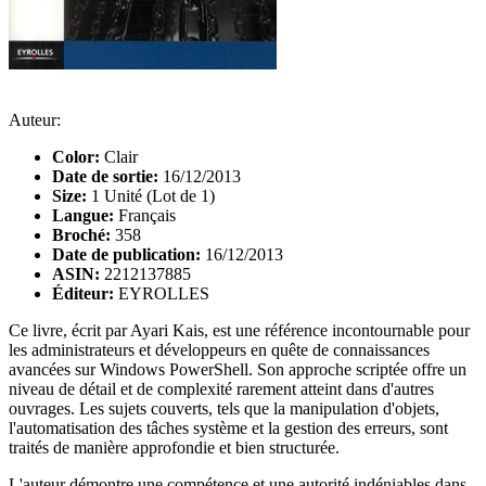
Auteur:
Color:
Clair
Date de sortie:
16/12/2013
Size:
1 Unité (Lot de 1)
Langue:
Français
Broché:
358
Date de publication:
16/12/2013
ASIN:
2212137885
Éditeur:
EYROLLES
Ce livre, écrit par Ayari Kais, est une référence incontournable pour
les administrateurs et développeurs en quête de connaissances
avancées sur Windows PowerShell. Son approche scriptée offre un
niveau de détail et de complexité rarement atteint dans d'autres
ouvrages. Les sujets couverts, tels que la manipulation d'objets,
l'automatisation des tâches système et la gestion des erreurs, sont
traités de manière approfondie et bien structurée.
L'auteur démontre une compétence et une autorité indéniables dans