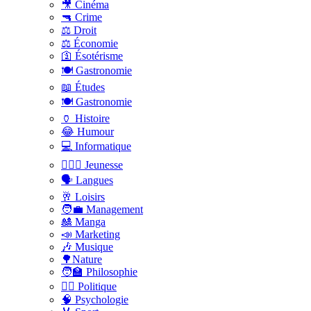
🎥 Cinéma
🔫 Crime
⚖️ Droit
⚖️ Économie
🛐 Ésotérisme
🍽️ Gastronomie
📖 Études
🍽️ Gastronomie
🏺 Histoire
😂 Humour
💻 Informatique
🤸🏽‍♀️ Jeunesse
🗣 Langues
🥂 Loisirs
🧑‍💼 Management
🎎 Manga
📣 Marketing
🎶 Musique
🌳Nature
🧑‍🏫 Philosophie
👨‍⚖️ Politique
🧠 Psychologie