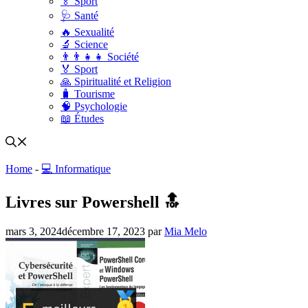
🏅 Sport
🩺 Santé
🔥 Sexualité
🔬 Science
👨‍👨‍👧‍👧 Société
🏅 Sport
🙏 Spiritualité et Religion
🧳 Tourisme
🧠 Psychologie
📖 Études
Home
-
💻 Informatique
Livres sur Powershell 🔝
mars 3, 2024
décembre 17, 2023
par
Mia Melo