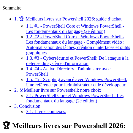
Sommaire
1.
🏆 Meilleurs livres sur Powershell 2026: guide d’achat
1.1.
#1 - PowerShell Core et Windows PowerShell -
Les fondamentaux du langage (2e édition)
1.2.
#2 - PowerShell Core et Windows PowerShell -
Les fondamentaux du langage - Complément vidéo :
Automatisation des tâches, création d'interfaces et outils
graphiques
1.3.
#3 - Cybersécurité et PowerShell: De l'attaque à la
défense du système d'information
1.4.
#4 - Active Directory : l'administrer avec
PowerShell
1.5.
#5 - Scripting avancé avec Windows PowerShell:
Une référence pour l'administrateur et le développeur.
2.
🥇Meilleur livre sur Powershell: notre choix
2.1.
PowerShell Core et Windows PowerShell - Les
fondamentaux du langage (2e édition)
3.
Conclusion
3.1.
Livres connexes:
🏆 Meilleurs livres sur Powershell 2026: