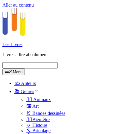
Aller au contenu
Les Livres
Livres a lire absolument
Menu
✍️ Auteurs
📚 Genres
🐕‍🦺 Animaux
🖼️ Art
🐰 Bandes dessinées
🧑‍⚕️Bien-être
🏺 Histoire
🔨 Bricolage