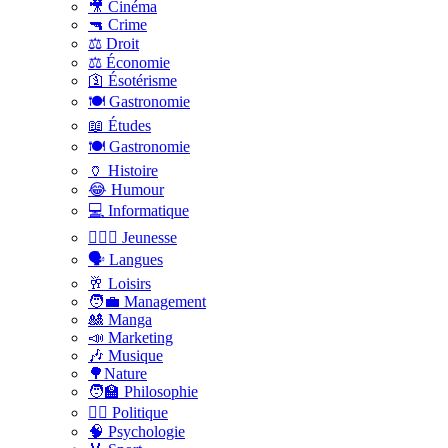
🎥 Cinéma
🔫 Crime
⚖️ Droit
⚖️ Économie
🛐 Ésotérisme
🍽️ Gastronomie
📖 Études
🍽️ Gastronomie
🏺 Histoire
😂 Humour
💻 Informatique
🤸🏽‍♀️ Jeunesse
🗣 Langues
🥂 Loisirs
🧑‍💼 Management
🎎 Manga
📣 Marketing
🎶 Musique
🌳Nature
🧑‍🏫 Philosophie
👨‍⚖️ Politique
🧠 Psychologie