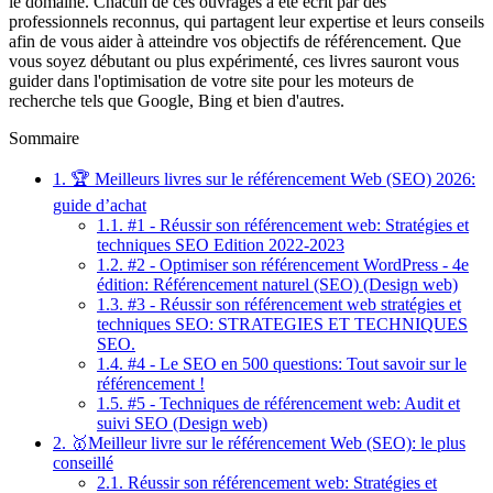
le domaine. Chacun de ces ouvrages a été écrit par des
professionnels reconnus, qui partagent leur expertise et leurs conseils
afin de vous aider à atteindre vos objectifs de référencement. Que
vous soyez débutant ou plus expérimenté, ces livres sauront vous
guider dans l'optimisation de votre site pour les moteurs de
recherche tels que Google, Bing et bien d'autres.
Sommaire
1.
🏆 Meilleurs livres sur le référencement Web (SEO) 2026:
guide d’achat
1.1.
#1 - Réussir son référencement web: Stratégies et
techniques SEO Edition 2022-2023
1.2.
#2 - Optimiser son référencement WordPress - 4e
édition: Référencement naturel (SEO) (Design web)
1.3.
#3 - Réussir son référencement web stratégies et
techniques SEO: STRATEGIES ET TECHNIQUES
SEO.
1.4.
#4 - Le SEO en 500 questions: Tout savoir sur le
référencement !
1.5.
#5 - Techniques de référencement web: Audit et
suivi SEO (Design web)
2.
🥇Meilleur livre sur le référencement Web (SEO): le plus
conseillé
2.1.
Réussir son référencement web: Stratégies et