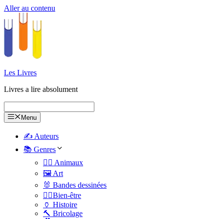
Aller au contenu
Les Livres
Livres a lire absolument
Menu
✍️ Auteurs
📚 Genres
🐕‍🦺 Animaux
🖼️ Art
🐰 Bandes dessinées
🧑‍⚕️Bien-être
🏺 Histoire
🔨 Bricolage