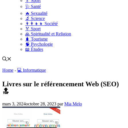
🏅 Sport
🩺 Santé
🔥 Sexualité
🔬 Science
👨‍👨‍👧‍👧 Société
🏅 Sport
🙏 Spiritualité et Religion
🧳 Tourisme
🧠 Psychologie
📖 Études
Home
-
💻 Informatique
Livres sur le référencement Web (SEO)
🔝
mars 3, 2024
octobre 28, 2023
par
Mia Melo