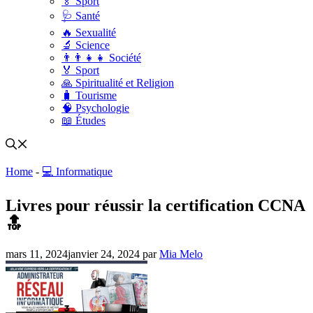
🏅 Sport
🩺 Santé
🔥 Sexualité
🔬 Science
👨‍👨‍👧‍👧 Société
🏅 Sport
🙏 Spiritualité et Religion
🧳 Tourisme
🧠 Psychologie
📖 Études
Home
-
💻 Informatique
Livres pour réussir la certification CCNA
🔝
mars 11, 2024
janvier 24, 2024
par
Mia Melo