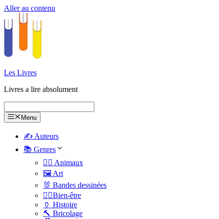
Aller au contenu
Les Livres
Livres a lire absolument
Menu
✍️ Auteurs
📚 Genres
🐕‍🦺 Animaux
🖼️ Art
🐰 Bandes dessinées
🧑‍⚕️Bien-être
🏺 Histoire
🔨 Bricolage