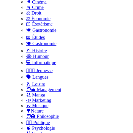
🎥 Cinéma
🔫 Crime
⚖️ Droit
⚖️ Économie
🛐 Ésotérisme
🍽️ Gastronomie
📖 Études
🍽️ Gastronomie
🏺 Histoire
😂 Humour
💻 Informatique
🤸🏽‍♀️ Jeunesse
🗣 Langues
🥂 Loisirs
🧑‍💼 Management
🎎 Manga
📣 Marketing
🎶 Musique
🌳Nature
🧑‍🏫 Philosophie
👨‍⚖️ Politique
🧠 Psychologie