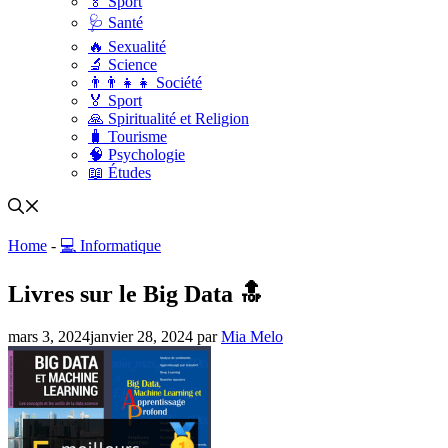
🏅 Sport
🩺 Santé
🔥 Sexualité
🔬 Science
👨‍👨‍👧‍👧 Société
🏅 Sport
🙏 Spiritualité et Religion
🧳 Tourisme
🧠 Psychologie
📖 Études
Home
-
💻 Informatique
Livres sur le Big Data 🔝
mars 3, 2024
janvier 28, 2024
par
Mia Melo