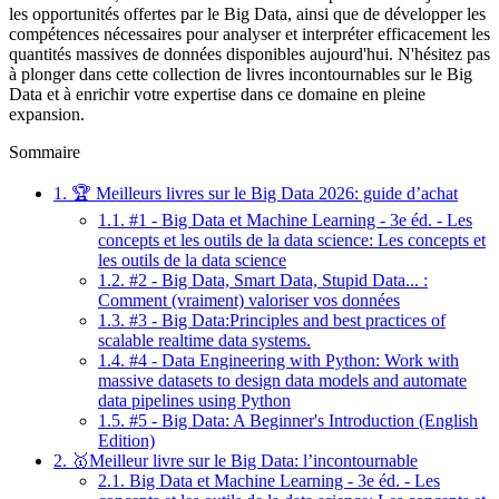
les opportunités offertes par le Big Data, ainsi que de développer les
compétences nécessaires pour analyser et interpréter efficacement les
quantités massives de données disponibles aujourd'hui. N'hésitez pas
à plonger dans cette collection de livres incontournables sur le Big
Data et à enrichir votre expertise dans ce domaine en pleine
expansion.
Sommaire
1.
🏆 Meilleurs livres sur le Big Data 2026: guide d’achat
1.1.
#1 - Big Data et Machine Learning - 3e éd. - Les
concepts et les outils de la data science: Les concepts et
les outils de la data science
1.2.
#2 - Big Data, Smart Data, Stupid Data... :
Comment (vraiment) valoriser vos données
1.3.
#3 - Big Data:Principles and best practices of
scalable realtime data systems.
1.4.
#4 - Data Engineering with Python: Work with
massive datasets to design data models and automate
data pipelines using Python
1.5.
#5 - Big Data: A Beginner's Introduction (English
Edition)
2.
🥇Meilleur livre sur le Big Data: l’incontournable
2.1.
Big Data et Machine Learning - 3e éd. - Les