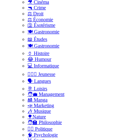
🎥 Cinéma
🔫 Crime
⚖️ Droit
⚖️ Économie
🛐 Ésotérisme
🍽️ Gastronomie
📖 Études
🍽️ Gastronomie
🏺 Histoire
😂 Humour
💻 Informatique
🤸🏽‍♀️ Jeunesse
🗣 Langues
🥂 Loisirs
🧑‍💼 Management
🎎 Manga
📣 Marketing
🎶 Musique
🌳Nature
🧑‍🏫 Philosophie
👨‍⚖️ Politique
🧠 Psychologie