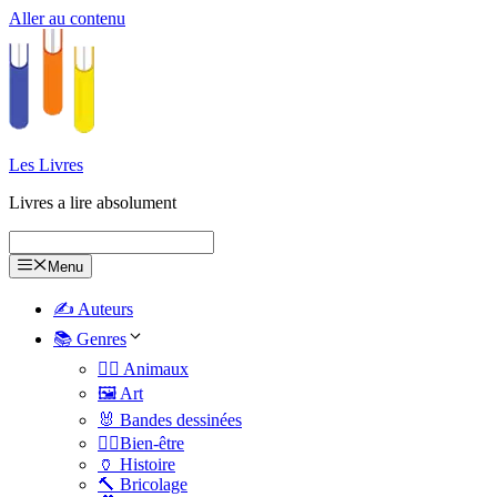
Aller au contenu
Les Livres
Livres a lire absolument
Menu
✍️ Auteurs
📚 Genres
🐕‍🦺 Animaux
🖼️ Art
🐰 Bandes dessinées
🧑‍⚕️Bien-être
🏺 Histoire
🔨 Bricolage