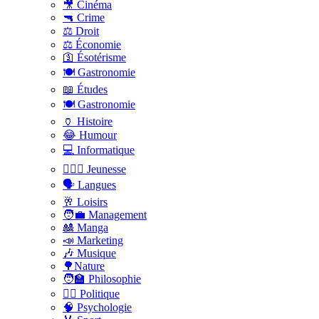
🎥 Cinéma
🔫 Crime
⚖️ Droit
⚖️ Économie
🛐 Ésotérisme
🍽️ Gastronomie
📖 Études
🍽️ Gastronomie
🏺 Histoire
😂 Humour
💻 Informatique
🤸🏽‍♀️ Jeunesse
🗣 Langues
🥂 Loisirs
🧑‍💼 Management
🎎 Manga
📣 Marketing
🎶 Musique
🌳Nature
🧑‍🏫 Philosophie
👨‍⚖️ Politique
🧠 Psychologie