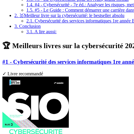
1.4.
#4 - Cybersécurité - 7e éd.: Analyser les risques, met
1.5.
#5 - Le Guide : Comment démarrer une carrière dans 
2.
🥇Meilleur livre sur la cybersécurité: le bestseller absolu
2.1.
Cybersécurité des services informatiques 1re année 
3.
Conclusion
3.1.
A lire aussi:
🏆 Meilleurs livres sur la cybersécurité 20
#1 - Cybersécurité des services informatiques 1re ann
✓ Livre recommandé