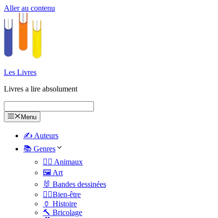
Aller au contenu
Les Livres
Livres a lire absolument
Menu
✍️ Auteurs
📚 Genres
🐕‍🦺 Animaux
🖼️ Art
🐰 Bandes dessinées
🧑‍⚕️Bien-être
🏺 Histoire
🔨 Bricolage