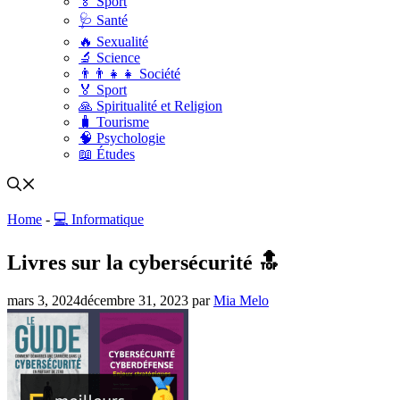
🏅 Sport
🩺 Santé
🔥 Sexualité
🔬 Science
👨‍👨‍👧‍👧 Société
🏅 Sport
🙏 Spiritualité et Religion
🧳 Tourisme
🧠 Psychologie
📖 Études
Home
-
💻 Informatique
Livres sur la cybersécurité 🔝
mars 3, 2024
décembre 31, 2023
par
Mia Melo