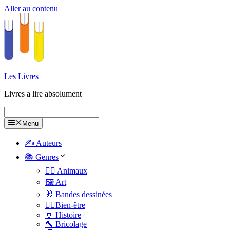
Aller au contenu
Les Livres
Livres a lire absolument
Menu
✍️ Auteurs
📚 Genres
🐕‍🦺 Animaux
🖼️ Art
🐰 Bandes dessinées
🧑‍⚕️Bien-être
🏺 Histoire
🔨 Bricolage