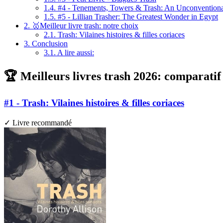
1.4.
#4 - Tenements, Towers & Trash: An Unconventional 
1.5.
#5 - Lillian Trasher: The Greatest Wonder in Egypt
2.
🥇Meilleur livre trash: notre choix
2.1.
Trash: Vilaines histoires & filles coriaces
3.
Conclusion
3.1.
A lire aussi:
🏆 Meilleurs livres trash 2026: comparatif 
#1 - Trash: Vilaines histoires & filles coriaces
✓ Livre recommandé