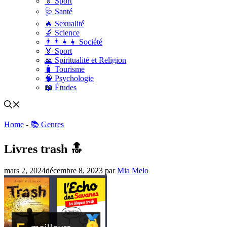
🏅 Sport
🩺 Santé
🔥 Sexualité
🔬 Science
👨‍👨‍👧‍👧 Société
🏅 Sport
🙏 Spiritualité et Religion
🧳 Tourisme
🧠 Psychologie
📖 Études
Home
-
📚 Genres
Livres trash 🔝
mars 2, 2024
décembre 8, 2023
par
Mia Melo