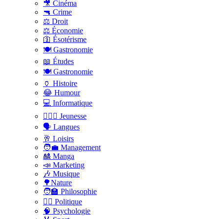
🎥 Cinéma
🔫 Crime
⚖️ Droit
⚖️ Économie
🛐 Ésotérisme
🍽️ Gastronomie
📖 Études
🍽️ Gastronomie
🏺 Histoire
😂 Humour
💻 Informatique
🤸🏽‍♀️ Jeunesse
🗣 Langues
🥂 Loisirs
🧑‍💼 Management
🎎 Manga
📣 Marketing
🎶 Musique
🌳Nature
🧑‍🏫 Philosophie
👨‍⚖️ Politique
🧠 Psychologie