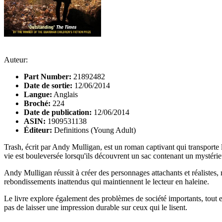
Auteur:
Part Number:
21892482
Date de sortie:
12/06/2014
Langue:
Anglais
Broché:
224
Date de publication:
12/06/2014
ASIN:
1909531138
Éditeur:
Definitions (Young Adult)
Trash, écrit par Andy Mulligan, est un roman captivant qui transporte l
vie est bouleversée lorsqu'ils découvrent un sac contenant un mystérie
Andy Mulligan réussit à créer des personnages attachants et réalistes, 
rebondissements inattendus qui maintiennent le lecteur en haleine.
Le livre explore également des problèmes de société importants, tout e
pas de laisser une impression durable sur ceux qui le lisent.