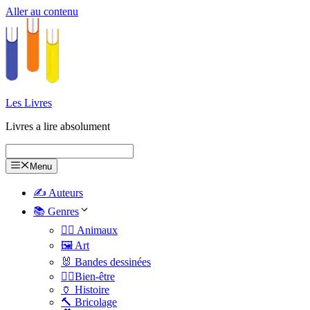
Aller au contenu
Les Livres
Livres a lire absolument
Menu
✍️ Auteurs
📚 Genres
🐕‍🦺 Animaux
🖼️ Art
🐰 Bandes dessinées
🧑‍⚕️Bien-être
🏺 Histoire
🔨 Bricolage