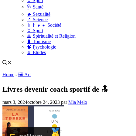
🏅 Sport
🩺 Santé
🔥 Sexualité
🔬 Science
👨‍👨‍👧‍👧 Société
🏅 Sport
🙏 Spiritualité et Religion
🧳 Tourisme
🧠 Psychologie
📖 Études
Home
-
🖼️ Art
Livres devenir coach sportif de 🔝
mars 3, 2024
octobre 24, 2023
par
Mia Melo