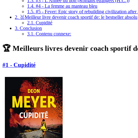
1.3.
#3 - L'Année du lion (Romans étrangers (H.C.))
1.4.
#4 - La femme au manteau bleu
1.5.
#5 - Fever: Epic story of rebuilding civilization after
2.
🥇Meilleur livre devenir coach sportif de: le bestseller absolu
2.1.
Cupidité
3.
Conclusion
3.1.
Contenu connexe:
🏆 Meilleurs livres devenir coach sportif d
#1 - Cupidité