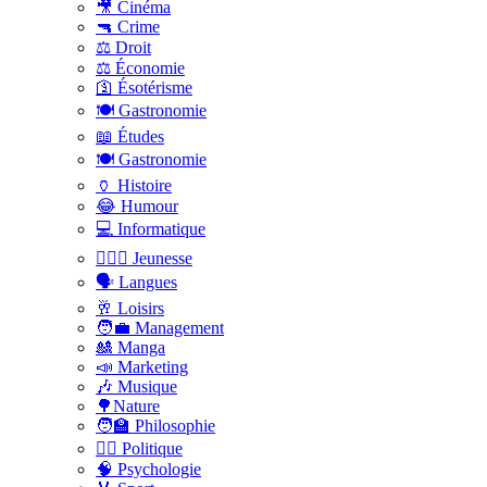
🎥 Cinéma
🔫 Crime
⚖️ Droit
⚖️ Économie
🛐 Ésotérisme
🍽️ Gastronomie
📖 Études
🍽️ Gastronomie
🏺 Histoire
😂 Humour
💻 Informatique
🤸🏽‍♀️ Jeunesse
🗣 Langues
🥂 Loisirs
🧑‍💼 Management
🎎 Manga
📣 Marketing
🎶 Musique
🌳Nature
🧑‍🏫 Philosophie
👨‍⚖️ Politique
🧠 Psychologie