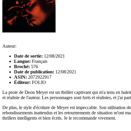
Auteur:
Date de sortie:
12/08/2021
Langue:
Français
Broché:
576
Date de publication:
12/08/2021
ASIN:
2072922917
Éditeur:
FOLIO
La proie de Deon Meyer est un thriller captivant qui m'a tenu en halei
et réaliste de l'auteur. Les personnages sont forts et réalistes, et j'ai 
De plus, le style d'écriture de Meyer est impeccable. Son utilisation de
rebondissements inattendus et les retournements de situation m'ont main
thrillers intelligents et bien écrits. Je le recommande vivement.