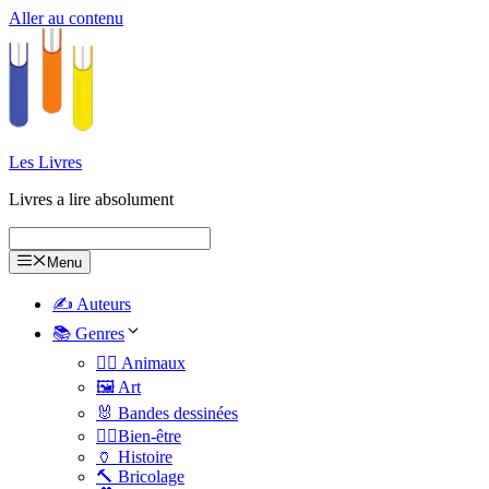
Aller au contenu
Les Livres
Livres a lire absolument
Menu
✍️ Auteurs
📚 Genres
🐕‍🦺 Animaux
🖼️ Art
🐰 Bandes dessinées
🧑‍⚕️Bien-être
🏺 Histoire
🔨 Bricolage