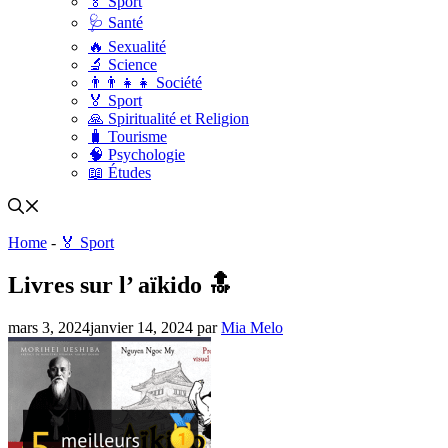
🏅 Sport
🩺 Santé
🔥 Sexualité
🔬 Science
👨‍👨‍👧‍👧 Société
🏅 Sport
🙏 Spiritualité et Religion
🧳 Tourisme
🧠 Psychologie
📖 Études
Home
-
🏅 Sport
Livres sur l’ aïkido 🔝
mars 3, 2024
janvier 14, 2024
par
Mia Melo