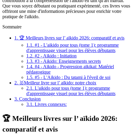
contribution à la compréhension de l'aïkido en tant qu'art martial.
Que vous soyez débutant ou pratiquant expérimenté, ces livres vous
offriront une mine d'informations précieuses pour enrichir votre
pratique de l'aïkido.
Sommaire
1.
🏆 Meilleurs livres sur l’ aïkido 2026: comparatif et avis
1.1.
#1 - L'aikido pour tous (tome 1): programme
d'apprentissage visuel pour les élèves débutants
1.2.
#2 - Aïkido : Initiation
1.3.
#3 - Aikido: Enseignements secrets
1.4.
#4 - Aïkido - Progression aïkikaï: Matériel
pédagogique
1.5.
#5 - L'Aïkido : Du tatami à l'éveil de soi
2.
🥇Meilleur livre sur l’ aïkido: notre choix
2.1.
L'aikido pour tous (tome 1): programme
d'apprentissage visuel pour les élèves débutants
3.
Conclusion
3.1.
Livres connexes:
🏆 Meilleurs livres sur l’ aïkido 2026:
comparatif et avis