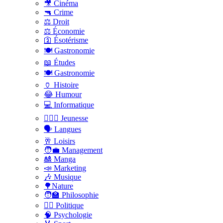
🎥 Cinéma
🔫 Crime
⚖️ Droit
⚖️ Économie
🛐 Ésotérisme
🍽️ Gastronomie
📖 Études
🍽️ Gastronomie
🏺 Histoire
😂 Humour
💻 Informatique
🤸🏽‍♀️ Jeunesse
🗣 Langues
🥂 Loisirs
🧑‍💼 Management
🎎 Manga
📣 Marketing
🎶 Musique
🌳Nature
🧑‍🏫 Philosophie
👨‍⚖️ Politique
🧠 Psychologie