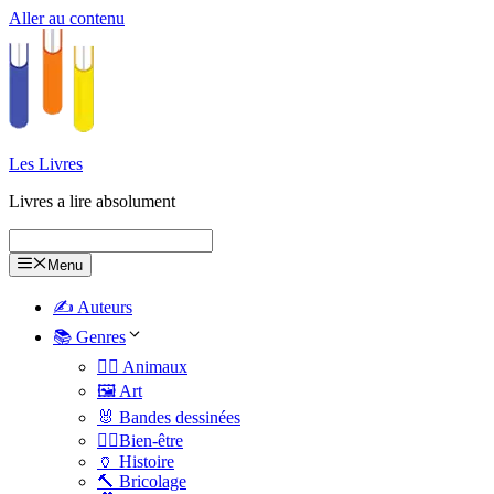
Aller au contenu
Les Livres
Livres a lire absolument
Menu
✍️ Auteurs
📚 Genres
🐕‍🦺 Animaux
🖼️ Art
🐰 Bandes dessinées
🧑‍⚕️Bien-être
🏺 Histoire
🔨 Bricolage