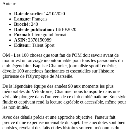
Auteur:
Date de sortie:
14/10/2020
Langue:
Français
Broché:
240
Date de publication:
14/10/2020
Format:
Livre grand format
ASIN:
2378150989
Éditeur:
Talent Sport
OM - Les 100 choses que tout fan de l'OM doit savoir avant de
mourir est un ouvrage incontournable pour tous les passionnés du
club légendaire. Baptiste Chaumier, journaliste sportif émérite,
dévoile 100 anecdotes fascinantes et essentielles sur l'histoire
glorieuse de l'Olympique de Marseille.
De la légendaire équipe des années 90 aux moments les plus
mémorables du Vélodrome, Chaumier nous transporte dans une
véritable plongée dans l'univers de ce club emblématique. Son style
fluide et captivant rend la lecture agréable et accessible, même pour
les non-initiés.
Avec des détails précis et une approche objective, l'auteur fait
preuve d'une expertise indéniable du sujet. Les anecdotes sont bien
choisies, révélant des faits et des histoires souvent méconnus du