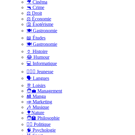
🎥 Cinéma
🔫 Crime
⚖️ Droit
⚖️ Économie
🛐 Ésotérisme
🍽️ Gastronomie
📖 Études
🍽️ Gastronomie
🏺 Histoire
😂 Humour
💻 Informatique
🤸🏽‍♀️ Jeunesse
🗣 Langues
🥂 Loisirs
🧑‍💼 Management
🎎 Manga
📣 Marketing
🎶 Musique
🌳Nature
🧑‍🏫 Philosophie
👨‍⚖️ Politique
🧠 Psychologie