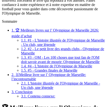
trouverez forcément le livre qui répondra à vos attentes. Faites
confiance à notre expérience et à notre expertise en matière de
football pour vous guider dans cette découverte passionnante de
l'Olympique de Marseille.
Sommaire
1.
🏆 Meilleurs livres sur l’ Olympique de Marseille 2026:
guide d’achat
1.1.
#1 - L'histoire illustrée de l'Olympique de Marseille
- Un club, une légende
1.2.
#2 - Le petit livre des grands clubs - Olympique de
Marseille
1.3.
#3 - OM - Les 100 choses que tout fan de l'OM
doit savoir avant de mourir: Olympique de Marseille
1.4.
#4 - L'histoire de l'Olympique de Marseille
1.5.
#5 - Grandes finales de Marseille
2.
🥇Meilleur livre sur l’ Olympique de Marseille:
l’incontournable
2.1.
L'histoire illustrée de l'Olympique de Marseille -
Un club, une légende
3.
Conclusion
3.1.
Contenu connexe: