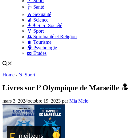
🏅 Sport
🩺 Santé
🔥 Sexualité
🔬 Science
👨‍👨‍👧‍👧 Société
🏅 Sport
🙏 Spiritualité et Religion
🧳 Tourisme
🧠 Psychologie
📖 Études
Home
-
🏅 Sport
Livres sur l’ Olympique de Marseille 🔝
mars 3, 2024
octobre 19, 2023
par
Mia Melo