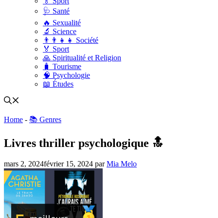
🏅 Sport
🩺 Santé
🔥 Sexualité
🔬 Science
👨‍👨‍👧‍👧 Société
🏅 Sport
🙏 Spiritualité et Religion
🧳 Tourisme
🧠 Psychologie
📖 Études
Home
-
📚 Genres
Livres thriller psychologique 🔝
mars 2, 2024
février 15, 2024
par
Mia Melo