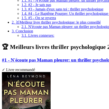
1.1.
#1 - N'écoute pas Maman pleurer: un thriller psychol
1.2.
#2 - Je sais pas
1.3.
#3 - Jamais d'eux sans toi : thriller psychologique
1.4.
#4 - Le Baptême Pourpre: Un thriller psychologique 
1.5.
#5 - On se reverra
2.
🥇Meilleur livre thriller psychologique: le plus conseillé
2.1.
N'écoute pas Maman pleurer: un thriller psychologiqu
3.
Conclusion
3.1.
Livres connexes:
🏆 Meilleurs livres thriller psychologique 
#1 - N'écoute pas Maman pleurer: un thriller psycholo
✓ Livre recommandé