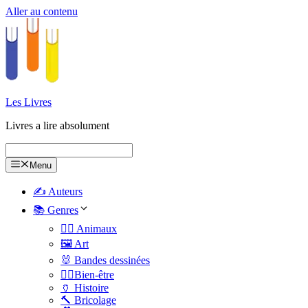
Aller au contenu
Les Livres
Livres a lire absolument
Menu
✍️ Auteurs
📚 Genres
🐕‍🦺 Animaux
🖼️ Art
🐰 Bandes dessinées
🧑‍⚕️Bien-être
🏺 Histoire
🔨 Bricolage