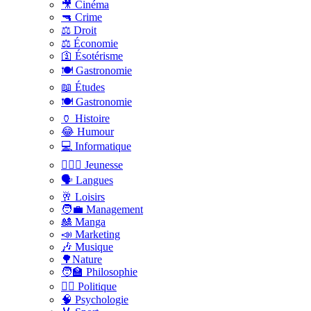
🎥 Cinéma
🔫 Crime
⚖️ Droit
⚖️ Économie
🛐 Ésotérisme
🍽️ Gastronomie
📖 Études
🍽️ Gastronomie
🏺 Histoire
😂 Humour
💻 Informatique
🤸🏽‍♀️ Jeunesse
🗣 Langues
🥂 Loisirs
🧑‍💼 Management
🎎 Manga
📣 Marketing
🎶 Musique
🌳Nature
🧑‍🏫 Philosophie
👨‍⚖️ Politique
🧠 Psychologie