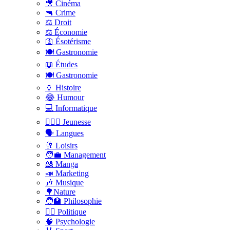
🎥 Cinéma
🔫 Crime
⚖️ Droit
⚖️ Économie
🛐 Ésotérisme
🍽️ Gastronomie
📖 Études
🍽️ Gastronomie
🏺 Histoire
😂 Humour
💻 Informatique
🤸🏽‍♀️ Jeunesse
🗣 Langues
🥂 Loisirs
🧑‍💼 Management
🎎 Manga
📣 Marketing
🎶 Musique
🌳Nature
🧑‍🏫 Philosophie
👨‍⚖️ Politique
🧠 Psychologie