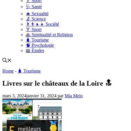
🏅 Sport
🩺 Santé
🔥 Sexualité
🔬 Science
👨‍👨‍👧‍👧 Société
🏅 Sport
🙏 Spiritualité et Religion
🧳 Tourisme
🧠 Psychologie
📖 Études
Home
-
🧳 Tourisme
Livres sur le châteaux de la Loire 🔝
mars 3, 2024
janvier 31, 2024
par
Mia Melo