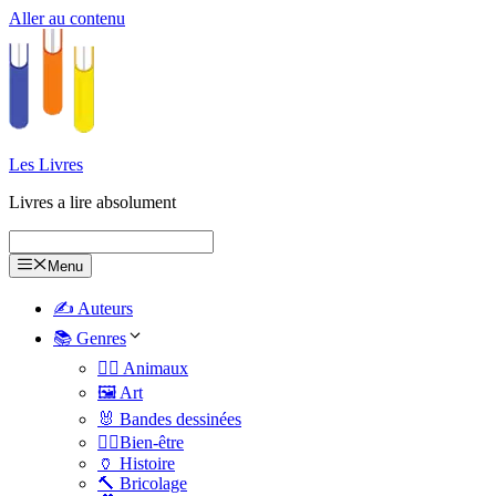
Aller au contenu
Les Livres
Livres a lire absolument
Menu
✍️ Auteurs
📚 Genres
🐕‍🦺 Animaux
🖼️ Art
🐰 Bandes dessinées
🧑‍⚕️Bien-être
🏺 Histoire
🔨 Bricolage