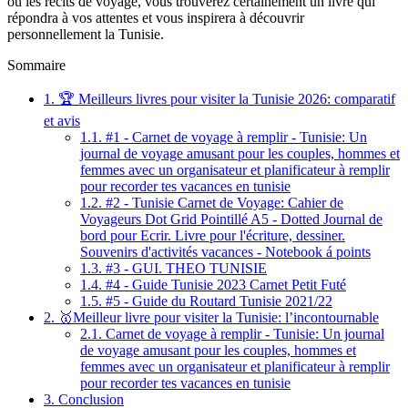
ou les récits de voyage, vous trouverez certainement un livre qui
répondra à vos attentes et vous inspirera à découvrir
personnellement la Tunisie.
Sommaire
1.
🏆 Meilleurs livres pour visiter la Tunisie 2026: comparatif
et avis
1.1.
#1 - Carnet de voyage à remplir - Tunisie: Un
journal de voyage amusant pour les couples, hommes et
femmes avec un organisateur et planificateur à remplir
pour recorder tes vacances en tunisie
1.2.
#2 - Tunisie Carnet de Voyage: Cahier de
Voyageurs Dot Grid Pointillé A5 - Dotted Journal de
bord pour Ecrir. Livre pour l'écriture, dessiner.
Souvenirs d'activités vacances - Notebook á points
1.3.
#3 - GUI. THEO TUNISIE
1.4.
#4 - Guide Tunisie 2023 Carnet Petit Futé
1.5.
#5 - Guide du Routard Tunisie 2021/22
2.
🥇Meilleur livre pour visiter la Tunisie: l’incontournable
2.1.
Carnet de voyage à remplir - Tunisie: Un journal
de voyage amusant pour les couples, hommes et
femmes avec un organisateur et planificateur à remplir
pour recorder tes vacances en tunisie
3.
Conclusion