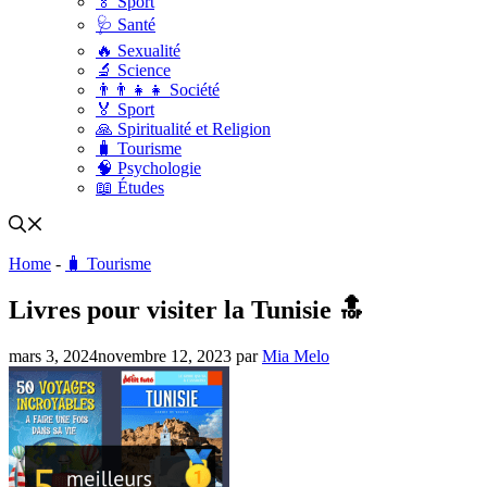
🏅 Sport
🩺 Santé
🔥 Sexualité
🔬 Science
👨‍👨‍👧‍👧 Société
🏅 Sport
🙏 Spiritualité et Religion
🧳 Tourisme
🧠 Psychologie
📖 Études
Home
-
🧳 Tourisme
Livres pour visiter la Tunisie 🔝
mars 3, 2024
novembre 12, 2023
par
Mia Melo