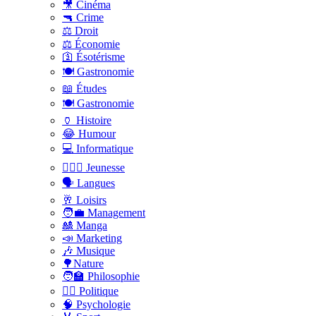
🎥 Cinéma
🔫 Crime
⚖️ Droit
⚖️ Économie
🛐 Ésotérisme
🍽️ Gastronomie
📖 Études
🍽️ Gastronomie
🏺 Histoire
😂 Humour
💻 Informatique
🤸🏽‍♀️ Jeunesse
🗣 Langues
🥂 Loisirs
🧑‍💼 Management
🎎 Manga
📣 Marketing
🎶 Musique
🌳Nature
🧑‍🏫 Philosophie
👨‍⚖️ Politique
🧠 Psychologie