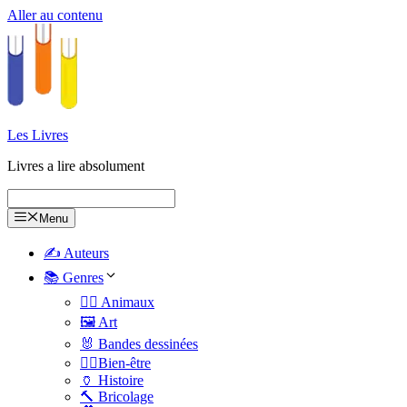
Aller au contenu
Les Livres
Livres a lire absolument
Menu
✍️ Auteurs
📚 Genres
🐕‍🦺 Animaux
🖼️ Art
🐰 Bandes dessinées
🧑‍⚕️Bien-être
🏺 Histoire
🔨 Bricolage