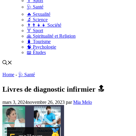
🏅 Sport
🩺 Santé
🔥 Sexualité
🔬 Science
👨‍👨‍👧‍👧 Société
🏅 Sport
🙏 Spiritualité et Religion
🧳 Tourisme
🧠 Psychologie
📖 Études
Home
-
🩺 Santé
Livres de diagnostic infirmier 🔝
mars 3, 2024
novembre 26, 2023
par
Mia Melo