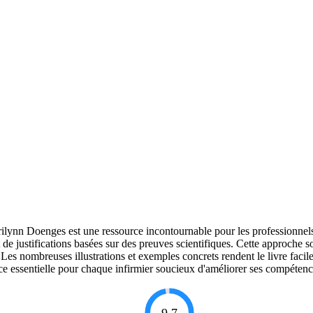
arilynn Doenges est une ressource incontournable pour les professionnels 
de justifications basées sur des preuves scientifiques. Cette approche s
t. Les nombreuses illustrations et exemples concrets rendent le livre fac
rce essentielle pour chaque infirmier soucieux d'améliorer ses compétences
9.7