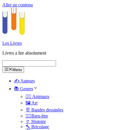
Aller au contenu
Les Livres
Livres a lire absolument
Menu
✍️ Auteurs
📚 Genres
🐕‍🦺 Animaux
🖼️ Art
🐰 Bandes dessinées
🧑‍⚕️Bien-être
🏺 Histoire
🔨 Bricolage