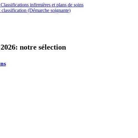
 Classifications infirmières et plans de soins
t classification (Démarche soignante)
 2026: notre sélection
ons