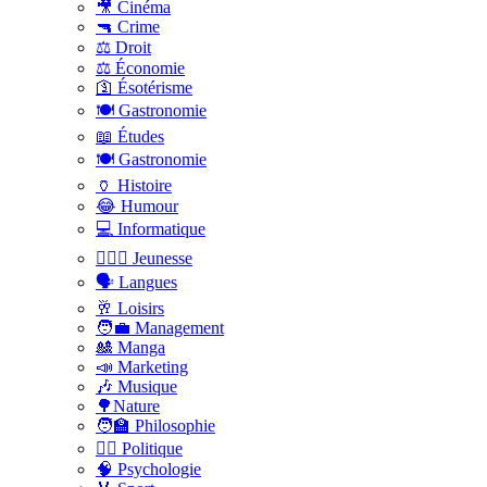
🎥 Cinéma
🔫 Crime
⚖️ Droit
⚖️ Économie
🛐 Ésotérisme
🍽️ Gastronomie
📖 Études
🍽️ Gastronomie
🏺 Histoire
😂 Humour
💻 Informatique
🤸🏽‍♀️ Jeunesse
🗣 Langues
🥂 Loisirs
🧑‍💼 Management
🎎 Manga
📣 Marketing
🎶 Musique
🌳Nature
🧑‍🏫 Philosophie
👨‍⚖️ Politique
🧠 Psychologie