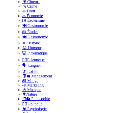
🎥 Cinéma
🔫 Crime
⚖️ Droit
⚖️ Économie
🛐 Ésotérisme
🍽️ Gastronomie
📖 Études
🍽️ Gastronomie
🏺 Histoire
😂 Humour
💻 Informatique
🤸🏽‍♀️ Jeunesse
🗣 Langues
🥂 Loisirs
🧑‍💼 Management
🎎 Manga
📣 Marketing
🎶 Musique
🌳Nature
🧑‍🏫 Philosophie
👨‍⚖️ Politique
🧠 Psychologie