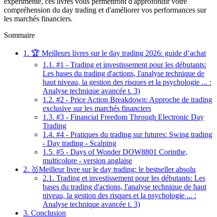
expérimenté, ces livres vous permettront d'approfondir votre
compréhension du day trading et d'améliorer vos performances sur
les marchés financiers.
Sommaire
1.
🏆 Meilleurs livres sur le day trading 2026: guide d’achat
1.1.
#1 - Trading et investissement pour les débutants:
Les bases du trading d'actions, l'analyse technique de
haut niveau, la gestion des risques et la psychologie ... :
Analyse technique avancée t. 3)
1.2.
#2 - Price Action Breakdown: Approche de trading
exclusive sur les marchés financiers
1.3.
#3 - Financial Freedom Through Electronic Day
Trading
1.4.
#4 - Pratiques du trading sur futures: Swing trading
- Day trading - Scalping
1.5.
#5 - Days of Wonder DOW8801 Corinthe,
multicolore - version anglaise
2.
🥇Meilleur livre sur le day trading: le bestseller absolu
2.1.
Trading et investissement pour les débutants: Les
bases du trading d'actions, l'analyse technique de haut
niveau, la gestion des risques et la psychologie ... :
Analyse technique avancée t. 3)
3.
Conclusion