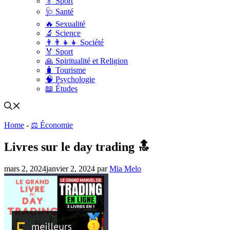
🏅 Sport
🩺 Santé
🔥 Sexualité
🔬 Science
👨‍👨‍👧‍👧 Société
🏅 Sport
🙏 Spiritualité et Religion
🧳 Tourisme
🧠 Psychologie
📖 Études
Home
-
⚖️ Économie
Livres sur le day trading 🔝
mars 2, 2024
janvier 2, 2024
par
Mia Melo