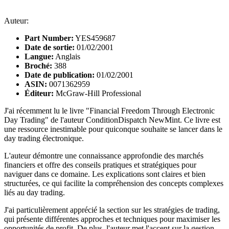
Auteur:
Part Number:
YES459687
Date de sortie:
01/02/2001
Langue:
Anglais
Broché:
388
Date de publication:
01/02/2001
ASIN:
0071362959
Éditeur:
McGraw-Hill Professional
J'ai récemment lu le livre "Financial Freedom Through Electronic
Day Trading" de l'auteur ConditionDispatch NewMint. Ce livre est
une ressource inestimable pour quiconque souhaite se lancer dans le
day trading électronique.
L'auteur démontre une connaissance approfondie des marchés
financiers et offre des conseils pratiques et stratégiques pour
naviguer dans ce domaine. Les explications sont claires et bien
structurées, ce qui facilite la compréhension des concepts complexes
liés au day trading.
J'ai particulièrement apprécié la section sur les stratégies de trading,
qui présente différentes approches et techniques pour maximiser les
opportunités de profit. De plus, l'auteur met l'accent sur la gestion