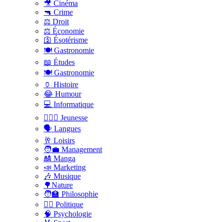
🎥 Cinéma
🔫 Crime
⚖️ Droit
⚖️ Économie
🛐 Ésotérisme
🍽️ Gastronomie
📖 Études
🍽️ Gastronomie
🏺 Histoire
😂 Humour
💻 Informatique
🤸🏽‍♀️ Jeunesse
🗣 Langues
🥂 Loisirs
🧑‍💼 Management
🎎 Manga
📣 Marketing
🎶 Musique
🌳Nature
🧑‍🏫 Philosophie
👨‍⚖️ Politique
🧠 Psychologie