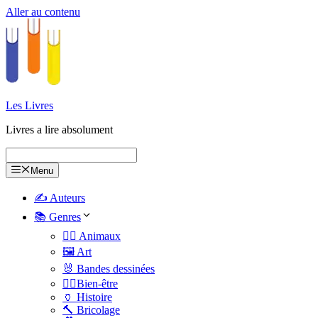
Aller au contenu
Les Livres
Livres a lire absolument
Menu
✍️ Auteurs
📚 Genres
🐕‍🦺 Animaux
🖼️ Art
🐰 Bandes dessinées
🧑‍⚕️Bien-être
🏺 Histoire
🔨 Bricolage