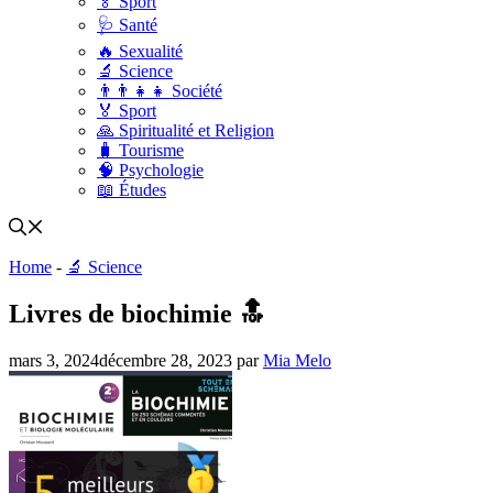
🏅 Sport
🩺 Santé
🔥 Sexualité
🔬 Science
👨‍👨‍👧‍👧 Société
🏅 Sport
🙏 Spiritualité et Religion
🧳 Tourisme
🧠 Psychologie
📖 Études
Home
-
🔬 Science
Livres de biochimie 🔝
mars 3, 2024
décembre 28, 2023
par
Mia Melo