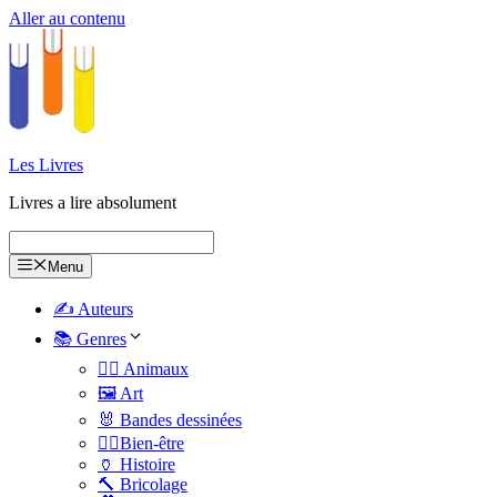
Aller au contenu
Les Livres
Livres a lire absolument
Menu
✍️ Auteurs
📚 Genres
🐕‍🦺 Animaux
🖼️ Art
🐰 Bandes dessinées
🧑‍⚕️Bien-être
🏺 Histoire
🔨 Bricolage