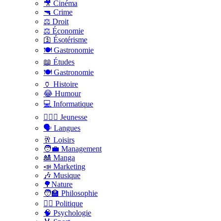
🎥 Cinéma
🔫 Crime
⚖️ Droit
⚖️ Économie
🛐 Ésotérisme
🍽️ Gastronomie
📖 Études
🍽️ Gastronomie
🏺 Histoire
😂 Humour
💻 Informatique
🤸🏽‍♀️ Jeunesse
🗣 Langues
🥂 Loisirs
🧑‍💼 Management
🎎 Manga
📣 Marketing
🎶 Musique
🌳Nature
🧑‍🏫 Philosophie
👨‍⚖️ Politique
🧠 Psychologie