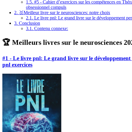
1.5.
#5 - Cahier d’exercices sur les compétences en Thérap
obsessionnel compuls
2.
🥇Meilleur livre sur le neurosciences: notre choix
2.1.
Le livre pnl: Le grand livre sur le développement per
3.
Conclusion
3.1.
Contenu connexe:
🏆 Meilleurs livres sur le neurosciences 20
#1 - Le livre pnl: Le grand livre sur le développement 
pnl exercices