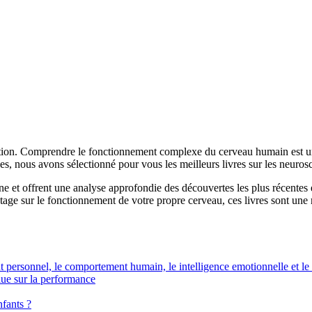
tion. Comprendre le fonctionnement complexe du cerveau humain est un
es, nous avons sélectionné pour vous les meilleurs livres sur les neuros
e et offrent une analyse approfondie des découvertes les plus récentes
ge sur le fonctionnement de votre propre cerveau, ces livres sont une r
t personnel, le comportement humain, le intelligence emotionnelle et le 
lue sur la performance
nfants ?