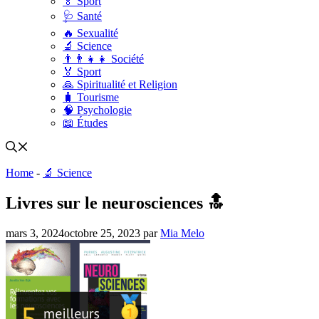
🏅 Sport
🩺 Santé
🔥 Sexualité
🔬 Science
👨‍👨‍👧‍👧 Société
🏅 Sport
🙏 Spiritualité et Religion
🧳 Tourisme
🧠 Psychologie
📖 Études
Home
-
🔬 Science
Livres sur le neurosciences 🔝
mars 3, 2024
octobre 25, 2023
par
Mia Melo