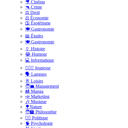
🎥 Cinéma
🔫 Crime
⚖️ Droit
⚖️ Économie
🛐 Ésotérisme
🍽️ Gastronomie
📖 Études
🍽️ Gastronomie
🏺 Histoire
😂 Humour
💻 Informatique
🤸🏽‍♀️ Jeunesse
🗣 Langues
🥂 Loisirs
🧑‍💼 Management
🎎 Manga
📣 Marketing
🎶 Musique
🌳Nature
🧑‍🏫 Philosophie
👨‍⚖️ Politique
🧠 Psychologie