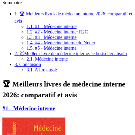
Sommaire
1.
🏆 Meilleurs livres de médecine interne 2026: comparatif et
avis
1.1.
#1 - Médecine interne
1.2.
#2 - Médecine interne: R2C
1.3.
#3 - Médecine interne
1.4.
#4 - Médecine interne de Netter
1.5.
#5 - Médecine interne
2.
🥇Meilleur livre de médecine interne: le bestseller absolu
2.1.
Médecine interne
3.
Conclusion
3.1.
A lire aussi:
🏆 Meilleurs livres de médecine interne
2026: comparatif et avis
#1 - Médecine interne