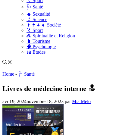
🏅 Sport
🩺 Santé
🔥 Sexualité
🔬 Science
👨‍👨‍👧‍👧 Société
🏅 Sport
🙏 Spiritualité et Religion
🧳 Tourisme
🧠 Psychologie
📖 Études
Home
-
🩺 Santé
Livres de médecine interne 🔝
avril 9, 2024
novembre 18, 2023
par
Mia Melo