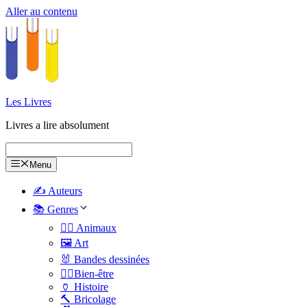
Aller au contenu
Les Livres
Livres a lire absolument
Menu
✍️ Auteurs
📚 Genres
🐕‍🦺 Animaux
🖼️ Art
🐰 Bandes dessinées
🧑‍⚕️Bien-être
🏺 Histoire
🔨 Bricolage