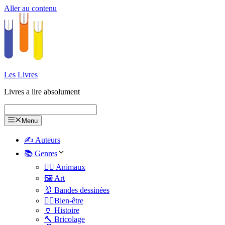
Aller au contenu
Les Livres
Livres a lire absolument
Menu
✍️ Auteurs
📚 Genres
🐕‍🦺 Animaux
🖼️ Art
🐰 Bandes dessinées
🧑‍⚕️Bien-être
🏺 Histoire
🔨 Bricolage