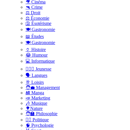
🎥 Cinéma
🔫 Crime
⚖️ Droit
⚖️ Économie
🛐 Ésotérisme
🍽️ Gastronomie
📖 Études
🍽️ Gastronomie
🏺 Histoire
😂 Humour
💻 Informatique
🤸🏽‍♀️ Jeunesse
🗣 Langues
🥂 Loisirs
🧑‍💼 Management
🎎 Manga
📣 Marketing
🎶 Musique
🌳Nature
🧑‍🏫 Philosophie
👨‍⚖️ Politique
🧠 Psychologie