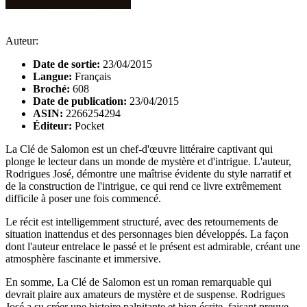
Auteur:
Date de sortie:
23/04/2015
Langue:
Français
Broché:
608
Date de publication:
23/04/2015
ASIN:
2266254294
Éditeur:
Pocket
La Clé de Salomon est un chef-d'œuvre littéraire captivant qui
plonge le lecteur dans un monde de mystère et d'intrigue. L'auteur,
Rodrigues José, démontre une maîtrise évidente du style narratif et
de la construction de l'intrigue, ce qui rend ce livre extrêmement
difficile à poser une fois commencé.
Le récit est intelligemment structuré, avec des retournements de
situation inattendus et des personnages bien développés. La façon
dont l'auteur entrelace le passé et le présent est admirable, créant une
atmosphère fascinante et immersive.
En somme, La Clé de Salomon est un roman remarquable qui
devrait plaire aux amateurs de mystère et de suspense. Rodrigues
José a su créer une histoire palpitante et bien écrite, faisant preuve