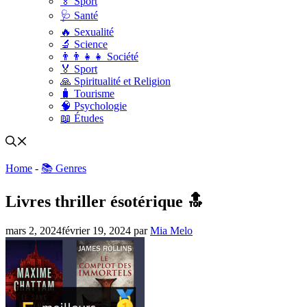
🏅 Sport
🩺 Santé
🔥 Sexualité
🔬 Science
👨‍👨‍👧‍👧 Société
🏅 Sport
🙏 Spiritualité et Religion
🧳 Tourisme
🧠 Psychologie
📖 Études
Home
-
📚 Genres
Livres thriller ésotérique 🔝
mars 2, 2024
février 19, 2024
par
Mia Melo