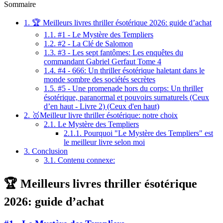
Sommaire
1.
🏆 Meilleurs livres thriller ésotérique 2026: guide d’achat
1.1.
#1 - Le Mystère des Templiers
1.2.
#2 - La Clé de Salomon
1.3.
#3 - Les sept fantômes: Les enquêtes du
commandant Gabriel Gerfaut Tome 4
1.4.
#4 - 666: Un thriller ésotérique haletant dans le
monde sombre des sociétés secrètes
1.5.
#5 - Une promenade hors du corps: Un thriller
ésotérique, paranormal et pouvoirs surnaturels (Ceux
d’en haut - Livre 2) (Ceux d'en haut)
2.
🥇Meilleur livre thriller ésotérique: notre choix
2.1.
Le Mystère des Templiers
2.1.1.
Pourquoi "Le Mystère des Templiers" est
le meilleur livre selon moi
3.
Conclusion
3.1.
Contenu connexe:
🏆 Meilleurs livres thriller ésotérique
2026: guide d’achat