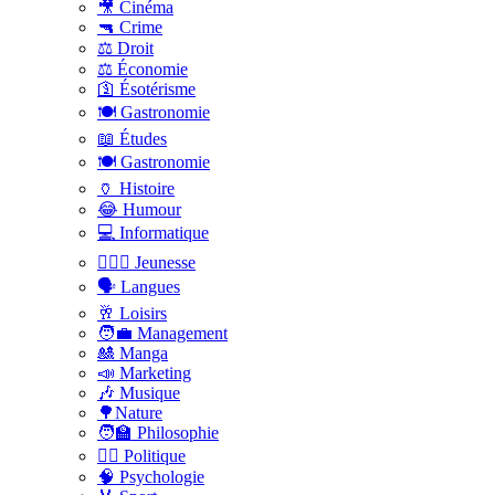
🎥 Cinéma
🔫 Crime
⚖️ Droit
⚖️ Économie
🛐 Ésotérisme
🍽️ Gastronomie
📖 Études
🍽️ Gastronomie
🏺 Histoire
😂 Humour
💻 Informatique
🤸🏽‍♀️ Jeunesse
🗣 Langues
🥂 Loisirs
🧑‍💼 Management
🎎 Manga
📣 Marketing
🎶 Musique
🌳Nature
🧑‍🏫 Philosophie
👨‍⚖️ Politique
🧠 Psychologie