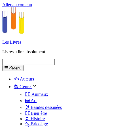
Aller au contenu
Les Livres
Livres a lire absolument
Menu
✍️ Auteurs
📚 Genres
🐕‍🦺 Animaux
🖼️ Art
🐰 Bandes dessinées
🧑‍⚕️Bien-être
🏺 Histoire
🔨 Bricolage