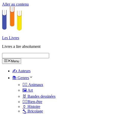
Aller au contenu
Les Livres
Livres a lire absolument
Menu
✍️ Auteurs
📚 Genres
🐕‍🦺 Animaux
🖼️ Art
🐰 Bandes dessinées
🧑‍⚕️Bien-être
🏺 Histoire
🔨 Bricolage