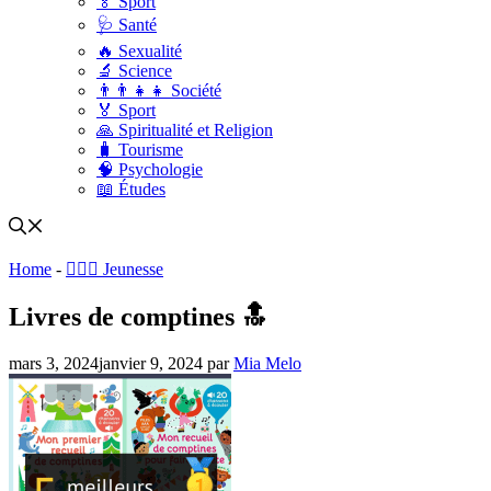
🏅 Sport
🩺 Santé
🔥 Sexualité
🔬 Science
👨‍👨‍👧‍👧 Société
🏅 Sport
🙏 Spiritualité et Religion
🧳 Tourisme
🧠 Psychologie
📖 Études
Home
-
🤸🏽‍♀️ Jeunesse
Livres de comptines 🔝
mars 3, 2024
janvier 9, 2024
par
Mia Melo