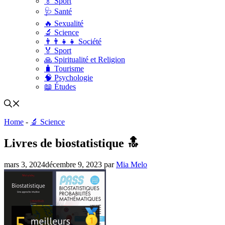
🏅 Sport
🩺 Santé
🔥 Sexualité
🔬 Science
👨‍👨‍👧‍👧 Société
🏅 Sport
🙏 Spiritualité et Religion
🧳 Tourisme
🧠 Psychologie
📖 Études
Home
-
🔬 Science
Livres de biostatistique 🔝
mars 3, 2024
décembre 9, 2023
par
Mia Melo