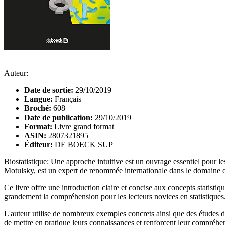
Auteur:
Date de sortie:
29/10/2019
Langue:
Français
Broché:
608
Date de publication:
29/10/2019
Format:
Livre grand format
ASIN:
2807321895
Éditeur:
DE BOECK SUP
Biostatistique: Une approche intuitive est un ouvrage essentiel pour le
Motulsky, est un expert de renommée internationale dans le domaine de
Ce livre offre une introduction claire et concise aux concepts statistiq
grandement la compréhension pour les lecteurs novices en statistiques
L'auteur utilise de nombreux exemples concrets ainsi que des études de 
de mettre en pratique leurs connaissances et renforcent leur compréhen