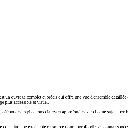
t un ouvrage complet et précis qui offre une vue d'ensemble détaillée 
e plus accessible et visuel.
frant des explications claires et approfondies sur chaque sujet abordé. 
rage constitue une excellente ressource pour approfondir ses connaissanc