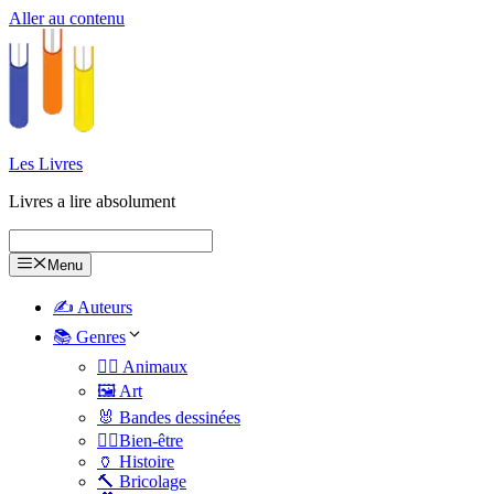
Aller au contenu
Les Livres
Livres a lire absolument
Menu
✍️ Auteurs
📚 Genres
🐕‍🦺 Animaux
🖼️ Art
🐰 Bandes dessinées
🧑‍⚕️Bien-être
🏺 Histoire
🔨 Bricolage