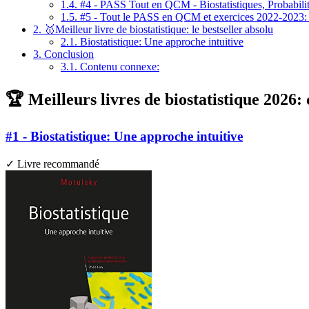
1.4.
#4 - PASS Tout en QCM - Biostatistiques, Probabil
1.5.
#5 - Tout le PASS en QCM et exercices 2022-2023
2.
🥇Meilleur livre de biostatistique: le bestseller absolu
2.1.
Biostatistique: Une approche intuitive
3.
Conclusion
3.1.
Contenu connexe:
🏆 Meilleurs livres de biostatistique 2026:
#1 - Biostatistique: Une approche intuitive
✓ Livre recommandé