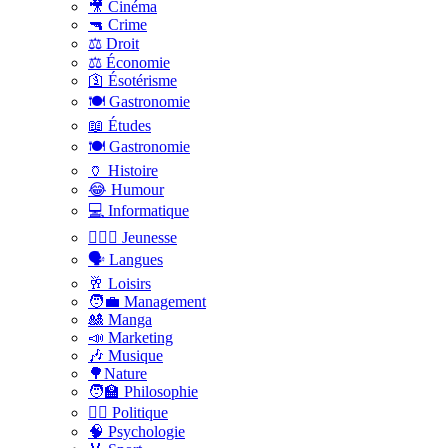
🎥 Cinéma
🔫 Crime
⚖️ Droit
⚖️ Économie
🛐 Ésotérisme
🍽️ Gastronomie
📖 Études
🍽️ Gastronomie
🏺 Histoire
😂 Humour
💻 Informatique
🤸🏽‍♀️ Jeunesse
🗣 Langues
🥂 Loisirs
🧑‍💼 Management
🎎 Manga
📣 Marketing
🎶 Musique
🌳Nature
🧑‍🏫 Philosophie
👨‍⚖️ Politique
🧠 Psychologie