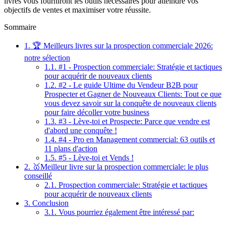
livres vous fourniront les outils nécessaires pour atteindre vos
objectifs de ventes et maximiser votre réussite.
Sommaire
1.
🏆 Meilleurs livres sur la prospection commerciale 2026:
notre sélection
1.1.
#1 - Prospection commerciale: Stratégie et tactiques
pour acquérir de nouveaux clients
1.2.
#2 - Le guide Ultime du Vendeur B2B pour
Prospecter et Gagner de Nouveaux Clients: Tout ce que
vous devez savoir sur la conquête de nouveaux clients
pour faire décoller votre business
1.3.
#3 - Lève-toi et Prospecte: Parce que vendre est
d'abord une conquête !
1.4.
#4 - Pro en Management commercial: 63 outils et
11 plans d'action
1.5.
#5 - Lève-toi et Vends !
2.
🥇Meilleur livre sur la prospection commerciale: le plus
conseillé
2.1.
Prospection commerciale: Stratégie et tactiques
pour acquérir de nouveaux clients
3.
Conclusion
3.1.
Vous pourriez également être intéressé par: