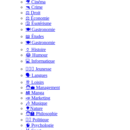
🎥 Cinéma
🔫 Crime
⚖️ Droit
⚖️ Économie
🛐 Ésotérisme
🍽️ Gastronomie
📖 Études
🍽️ Gastronomie
🏺 Histoire
😂 Humour
💻 Informatique
🤸🏽‍♀️ Jeunesse
🗣 Langues
🥂 Loisirs
🧑‍💼 Management
🎎 Manga
📣 Marketing
🎶 Musique
🌳Nature
🧑‍🏫 Philosophie
👨‍⚖️ Politique
🧠 Psychologie