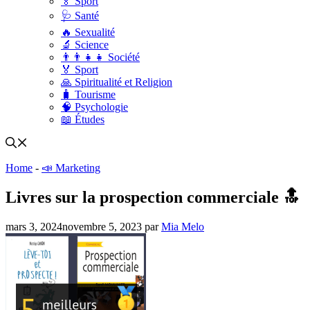
🏅 Sport
🩺 Santé
🔥 Sexualité
🔬 Science
👨‍👨‍👧‍👧 Société
🏅 Sport
🙏 Spiritualité et Religion
🧳 Tourisme
🧠 Psychologie
📖 Études
Home
-
📣 Marketing
Livres sur la prospection commerciale 🔝
mars 3, 2024
novembre 5, 2023
par
Mia Melo