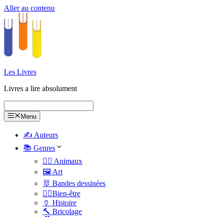
Aller au contenu
Les Livres
Livres a lire absolument
Menu
✍️ Auteurs
📚 Genres
🐕‍🦺 Animaux
🖼️ Art
🐰 Bandes dessinées
🧑‍⚕️Bien-être
🏺 Histoire
🔨 Bricolage