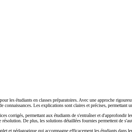
r les étudiants en classes préparatoires. Avec une approche rigoureuse
e de connaissances. Les explications sont claires et précises, permettan
es corrigés, permettant aux étudiants de s'entraîner et d'approfondir l
 résolution. De plus, les solutions détaillées fournies permettent de s'a
et et pédagogique qui accompagne efficacement les étudiants dans leur