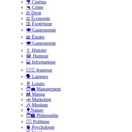
🎥 Cinéma
🔫 Crime
⚖️ Droit
⚖️ Économie
🛐 Ésotérisme
🍽️ Gastronomie
📖 Études
🍽️ Gastronomie
🏺 Histoire
😂 Humour
💻 Informatique
🤸🏽‍♀️ Jeunesse
🗣 Langues
🥂 Loisirs
🧑‍💼 Management
🎎 Manga
📣 Marketing
🎶 Musique
🌳Nature
🧑‍🏫 Philosophie
👨‍⚖️ Politique
🧠 Psychologie