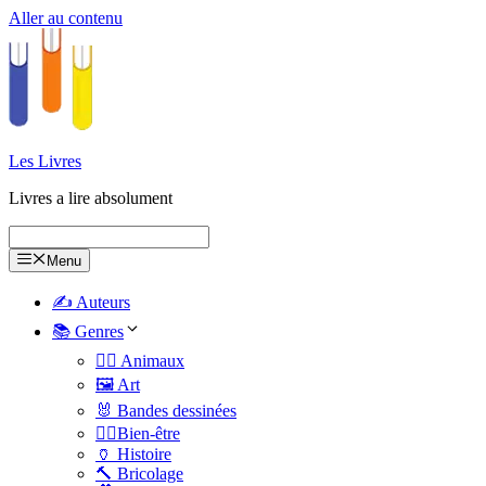
Aller au contenu
Les Livres
Livres a lire absolument
Menu
✍️ Auteurs
📚 Genres
🐕‍🦺 Animaux
🖼️ Art
🐰 Bandes dessinées
🧑‍⚕️Bien-être
🏺 Histoire
🔨 Bricolage