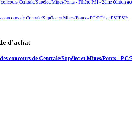
 concours Centrale/Supélec/Mines/Ponts - Filière PSI - 2ème édition act
es concours de Centrale/Supélec et Mines/Ponts - PC/PC* et PSI/PSI*
de d’achat
l des concours de Centrale/Supélec et Mines/Ponts - PC