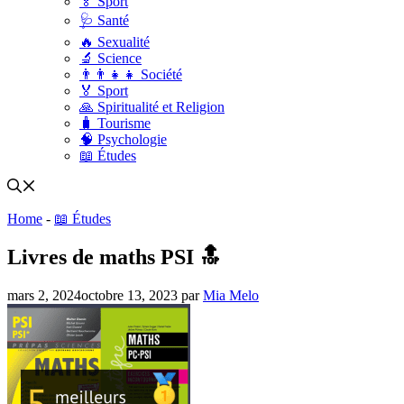
🏅 Sport
🩺 Santé
🔥 Sexualité
🔬 Science
👨‍👨‍👧‍👧 Société
🏅 Sport
🙏 Spiritualité et Religion
🧳 Tourisme
🧠 Psychologie
📖 Études
Home
-
📖 Études
Livres de maths PSI 🔝
mars 2, 2024
octobre 13, 2023
par
Mia Melo