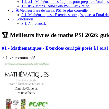
1.4.
#4 - Mathématiques 24 jours pour préparer l’oral des
1.5.
#5 - Maths Tout-en-un PSI/PSI* - 2e éd.
2.
🥇Meilleur livre de maths PSI: le plus conseillé
2.1.
Mathématiques - Exercices corrigés posés à l’oral d
3.
Conclusion
3.1.
A lire aussi:
🏆 Meilleurs livres de maths PSI 2026: gui
#1 - Mathématiques - Exercices corrigés posés à l’ora
✓ Livre recommandé