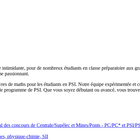
e intimidante, pour de nombreux étudiants en classe préparatoire aux g
me passionnant.
livres de maths pour les étudiants en PSI. Notre équipe expérimentée et 
ur le programme de PSI. Que vous soyez débutant ou avancé, vous trouver
ral des concours de Centrale/Supélec et Mines/Ponts - PC/PC* et PSI/P
s, physique-chimie, SII