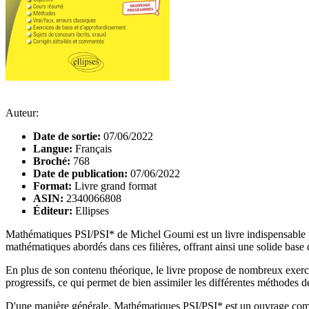
Auteur:
Date de sortie:
07/06/2022
Langue:
Français
Broché:
768
Date de publication:
07/06/2022
Format:
Livre grand format
ASIN:
2340066808
Éditeur:
Ellipses
Mathématiques PSI/PSI* de Michel Goumi est un livre indispensable pou
mathématiques abordés dans ces filières, offrant ainsi une solide bas
En plus de son contenu théorique, le livre propose de nombreux exercic
progressifs, ce qui permet de bien assimiler les différentes méthodes de
D'une manière générale, Mathématiques PSI/PSI* est un ouvrage compl