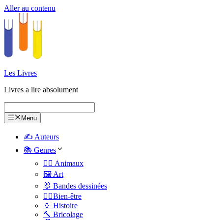
Aller au contenu
Les Livres
Livres a lire absolument
Menu
✍️ Auteurs
📚 Genres
🐕‍🦺 Animaux
🖼️ Art
🐰 Bandes dessinées
🧑‍⚕️Bien-être
🏺 Histoire
🔨 Bricolage