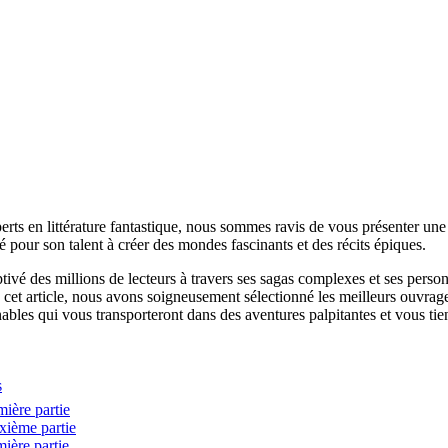
erts en littérature fantastique, nous sommes ravis de vous présenter une
pour son talent à créer des mondes fascinants et des récits épiques.
ivé des millions de lecteurs à travers ses sagas complexes et ses perso
ans cet article, nous avons soigneusement sélectionné les meilleurs ouvra
les qui vous transporteront dans des aventures palpitantes et vous tien
s
ière partie
xième partie
ière partie