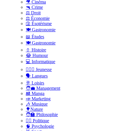
🎥 Cinéma
🔫 Crime
⚖️ Droit
⚖️ Économie
🛐 Ésotérisme
🍽️ Gastronomie
📖 Études
🍽️ Gastronomie
🏺 Histoire
😂 Humour
💻 Informatique
🤸🏽‍♀️ Jeunesse
🗣 Langues
🥂 Loisirs
🧑‍💼 Management
🎎 Manga
📣 Marketing
🎶 Musique
🌳Nature
🧑‍🏫 Philosophie
👨‍⚖️ Politique
🧠 Psychologie