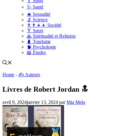
🏅 Sport
🩺 Santé
🔥 Sexualité
🔬 Science
👨‍👨‍👧‍👧 Société
🏅 Sport
🙏 Spiritualité et Religion
🧳 Tourisme
🧠 Psychologie
📖 Études
Home
-
✍️ Auteurs
Livres de Robert Jordan 🔝
avril 9, 2024
janvier 13, 2024
par
Mia Melo