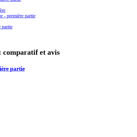
ère
 - première partie
 partie
 comparatif et avis
ère partie