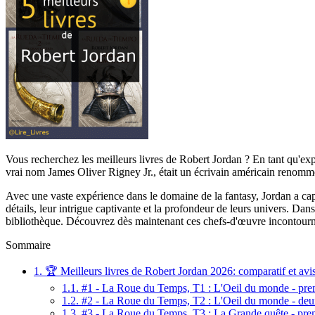
Vous recherchez les meilleurs livres de Robert Jordan ? En tant qu'exp
vrai nom James Oliver Rigney Jr., était un écrivain américain renommé 
Avec une vaste expérience dans le domaine de la fantasy, Jordan a capt
détails, leur intrigue captivante et la profondeur de leurs univers. D
bibliothèque. Découvrez dès maintenant ces chefs-d'œuvre incontournab
Sommaire
1.
🏆 Meilleurs livres de Robert Jordan 2026: comparatif et avi
1.1.
#1 - La Roue du Temps, T1 : L'Oeil du monde - prem
1.2.
#2 - La Roue du Temps, T2 : L'Oeil du monde - deu
1.3.
#3 - La Roue du Temps, T3 : La Grande quête - prem