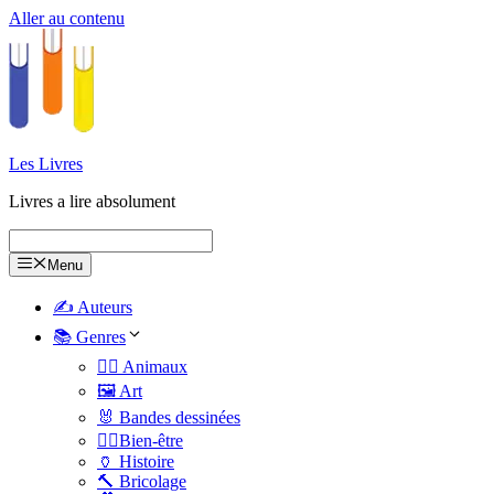
Aller au contenu
Les Livres
Livres a lire absolument
Menu
✍️ Auteurs
📚 Genres
🐕‍🦺 Animaux
🖼️ Art
🐰 Bandes dessinées
🧑‍⚕️Bien-être
🏺 Histoire
🔨 Bricolage