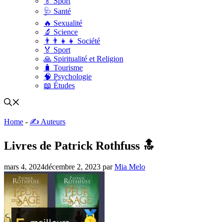
🏅 Sport
🩺 Santé
🔥 Sexualité
🔬 Science
👨‍👨‍👧‍👧 Société
🏅 Sport
🙏 Spiritualité et Religion
🧳 Tourisme
🧠 Psychologie
📖 Études
Home
-
✍️ Auteurs
Livres de Patrick Rothfuss 🔝
mars 4, 2024
décembre 2, 2023
par
Mia Melo