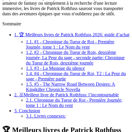
amateur de fantasy ou simplement à la recherche d'une lecture
immersive, les livres de Patrick Rothfuss sauront vous transporter
dans des aventures épiques que vous n'oublierez pas de sitôt.
Sommaire
1.
🏆 Meilleurs livres de Patrick Rothfuss 2026: guide d’achat
1.1.
#1 - Chronique du Tueur de Roi - Première
Journée, tome 1 : Le Nom du vent
1.2.
#2 - Chronique du Tueur de Rois, deuxième
journée, La Peur du sage - seconde partie: Chronique
du Tueur de Rois, deuxième journée
1.3.
#3 - La Musique du silence
1.4.
#4 - Chronique du Tueur de Roi, T2 : La Peur du
sage - Première partie
1.5.
#5 - The Narrow Road Between Desires: A
Kingkiller Chronicle Novella
2.
🥇Meilleur livre de Patrick Rothfuss: l’incontournable
2.1.
Chronique du Tueur de Roi - Première Journée,
tome 1 : Le Nom du vent
3.
Conclusion
3.1.
Livres connexes:
🏆 Meilleurs livres de Patrick Rothfuss