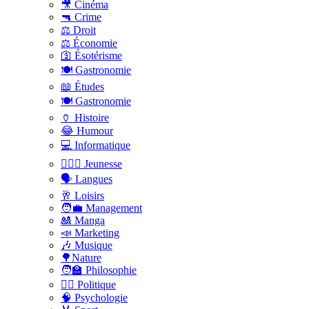
🎥 Cinéma
🔫 Crime
⚖️ Droit
⚖️ Économie
🛐 Ésotérisme
🍽️ Gastronomie
📖 Études
🍽️ Gastronomie
🏺 Histoire
😂 Humour
💻 Informatique
🤸🏽‍♀️ Jeunesse
🗣 Langues
🥂 Loisirs
🧑‍💼 Management
🎎 Manga
📣 Marketing
🎶 Musique
🌳Nature
🧑‍🏫 Philosophie
👨‍⚖️ Politique
🧠 Psychologie