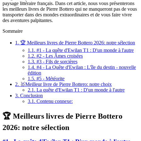
paysage littéraire français. Dans cet article, nous vous présenterons
les meilleurs livres de Pierre Bottero qui ne manqueront pas de vous
transporter dans des mondes extraordinaires et de vous faire vivre
des aventures palpitantes.
Sommaire
1.
🏆 Meilleurs livres de Pierre Bottero 2026: notre sélection
1.1.
#1 - La quête d'Ewilan T1 : D'un monde à l'autre
1.2.
#2 - Les Âmes croisées
1.3.
#3 - Fils de sorcières
1.4.
#4 - La Quête d'Ewilan : L'île du destin - nouvelle
édition
1.5.
#5 - Météorite
2.
🥇Meilleur livre de Pierre Bottero: notre choix
2.1.
La quête d'Ewilan T1 : D'un monde à l'autre
3.
Conclusion
3.1.
Contenu connexe:
🏆 Meilleurs livres de Pierre Bottero
2026: notre sélection