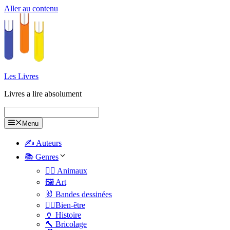
Aller au contenu
Les Livres
Livres a lire absolument
Menu
✍️ Auteurs
📚 Genres
🐕‍🦺 Animaux
🖼️ Art
🐰 Bandes dessinées
🧑‍⚕️Bien-être
🏺 Histoire
🔨 Bricolage