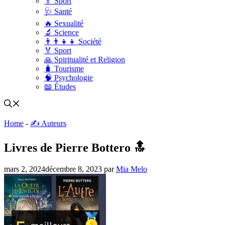
🏅 Sport
🩺 Santé
🔥 Sexualité
🔬 Science
👨‍👨‍👧‍👧 Société
🏅 Sport
🙏 Spiritualité et Religion
🧳 Tourisme
🧠 Psychologie
📖 Études
Home
-
✍️ Auteurs
Livres de Pierre Bottero 🔝
mars 2, 2024
décembre 8, 2023
par
Mia Melo