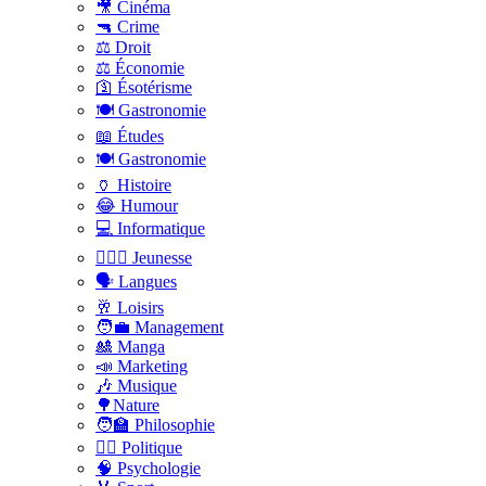
🎥 Cinéma
🔫 Crime
⚖️ Droit
⚖️ Économie
🛐 Ésotérisme
🍽️ Gastronomie
📖 Études
🍽️ Gastronomie
🏺 Histoire
😂 Humour
💻 Informatique
🤸🏽‍♀️ Jeunesse
🗣 Langues
🥂 Loisirs
🧑‍💼 Management
🎎 Manga
📣 Marketing
🎶 Musique
🌳Nature
🧑‍🏫 Philosophie
👨‍⚖️ Politique
🧠 Psychologie