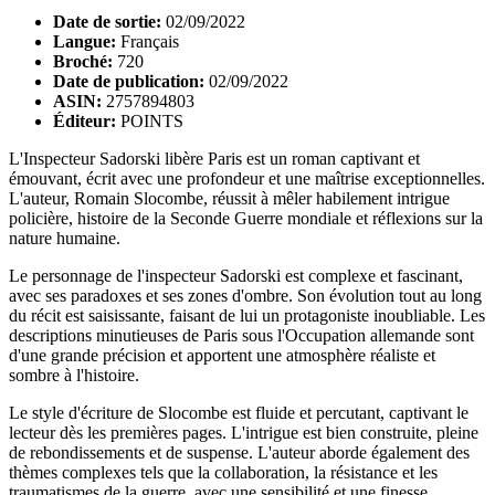
Date de sortie:
02/09/2022
Langue:
Français
Broché:
720
Date de publication:
02/09/2022
ASIN:
2757894803
Éditeur:
POINTS
L'Inspecteur Sadorski libère Paris est un roman captivant et
émouvant, écrit avec une profondeur et une maîtrise exceptionnelles.
L'auteur, Romain Slocombe, réussit à mêler habilement intrigue
policière, histoire de la Seconde Guerre mondiale et réflexions sur la
nature humaine.
Le personnage de l'inspecteur Sadorski est complexe et fascinant,
avec ses paradoxes et ses zones d'ombre. Son évolution tout au long
du récit est saisissante, faisant de lui un protagoniste inoubliable. Les
descriptions minutieuses de Paris sous l'Occupation allemande sont
d'une grande précision et apportent une atmosphère réaliste et
sombre à l'histoire.
Le style d'écriture de Slocombe est fluide et percutant, captivant le
lecteur dès les premières pages. L'intrigue est bien construite, pleine
de rebondissements et de suspense. L'auteur aborde également des
thèmes complexes tels que la collaboration, la résistance et les
traumatismes de la guerre, avec une sensibilité et une finesse