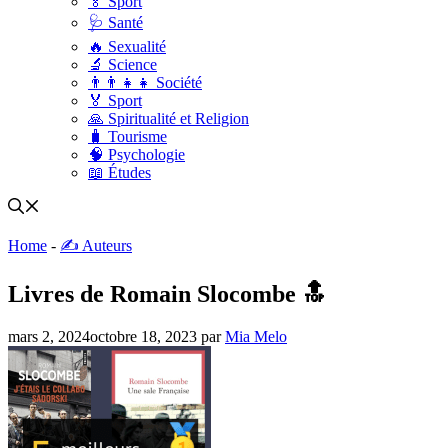
🏅 Sport
🩺 Santé
🔥 Sexualité
🔬 Science
👨‍👨‍👧‍👧 Société
🏅 Sport
🙏 Spiritualité et Religion
🧳 Tourisme
🧠 Psychologie
📖 Études
Home
-
✍️ Auteurs
Livres de Romain Slocombe 🔝
mars 2, 2024
octobre 18, 2023
par
Mia Melo