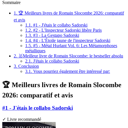
Sommaire
1.
🏆 Meilleurs livres de Romain Slocombe 2026: comparatif
et avis
1.1.
#1 - J'étais le collabo Sadorski
1.2.
#2 - L'Inspecteur Sadorski libère Paris
1.3.
#3 - La Gestapo Sadorski
1.4.
#4 - L'Étoile jaune de l'inspecteur Sadorski
1.5.
#5 - Métal Hurlant Vol. 6: Les Métamorphoses
métalliques
2.
🥇Meilleur livre de Romain Slocombe: le bestseller absolu
2.1.
J'étais le collabo Sadorski
3.
Conclusion
3.1.
Vous pourriez également être intéressé par:
🏆 Meilleurs livres de Romain Slocombe
2026: comparatif et avis
#1 - J'étais le collabo Sadorski
✓ Livre recommandé