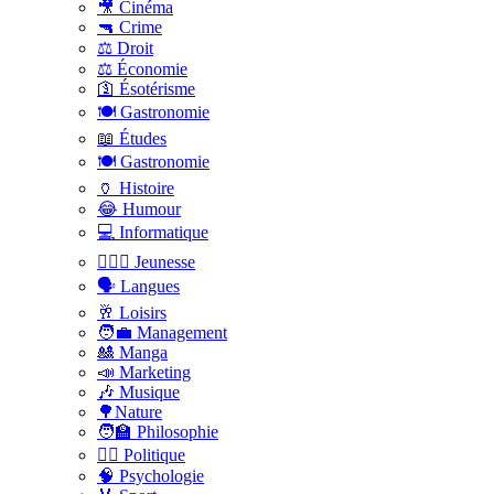
🎥 Cinéma
🔫 Crime
⚖️ Droit
⚖️ Économie
🛐 Ésotérisme
🍽️ Gastronomie
📖 Études
🍽️ Gastronomie
🏺 Histoire
😂 Humour
💻 Informatique
🤸🏽‍♀️ Jeunesse
🗣 Langues
🥂 Loisirs
🧑‍💼 Management
🎎 Manga
📣 Marketing
🎶 Musique
🌳Nature
🧑‍🏫 Philosophie
👨‍⚖️ Politique
🧠 Psychologie