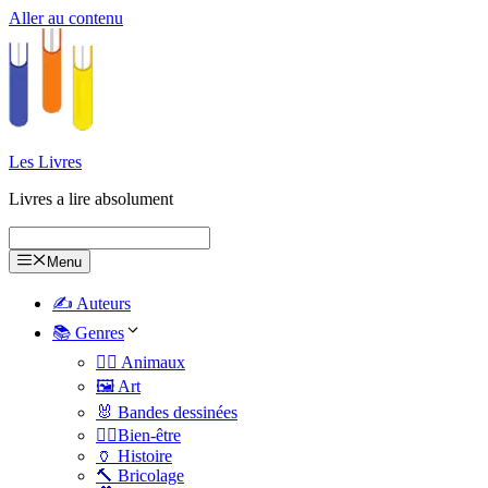
Aller au contenu
Les Livres
Livres a lire absolument
Menu
✍️ Auteurs
📚 Genres
🐕‍🦺 Animaux
🖼️ Art
🐰 Bandes dessinées
🧑‍⚕️Bien-être
🏺 Histoire
🔨 Bricolage