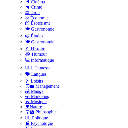
🎥 Cinéma
🔫 Crime
⚖️ Droit
⚖️ Économie
🛐 Ésotérisme
🍽️ Gastronomie
📖 Études
🍽️ Gastronomie
🏺 Histoire
😂 Humour
💻 Informatique
🤸🏽‍♀️ Jeunesse
🗣 Langues
🥂 Loisirs
🧑‍💼 Management
🎎 Manga
📣 Marketing
🎶 Musique
🌳Nature
🧑‍🏫 Philosophie
👨‍⚖️ Politique
🧠 Psychologie