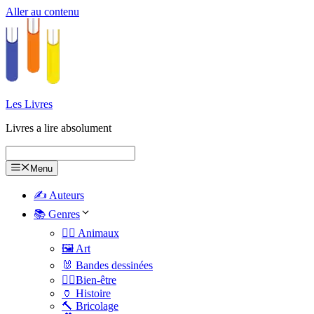
Aller au contenu
Les Livres
Livres a lire absolument
Menu
✍️ Auteurs
📚 Genres
🐕‍🦺 Animaux
🖼️ Art
🐰 Bandes dessinées
🧑‍⚕️Bien-être
🏺 Histoire
🔨 Bricolage