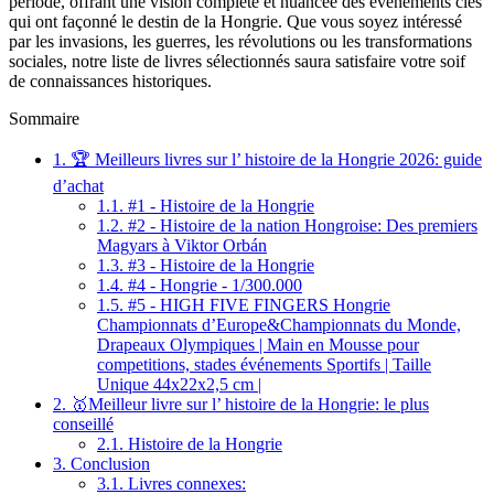
période, offrant une vision complète et nuancée des événements clés
qui ont façonné le destin de la Hongrie. Que vous soyez intéressé
par les invasions, les guerres, les révolutions ou les transformations
sociales, notre liste de livres sélectionnés saura satisfaire votre soif
de connaissances historiques.
Sommaire
1.
🏆 Meilleurs livres sur l’ histoire de la Hongrie 2026: guide
d’achat
1.1.
#1 - Histoire de la Hongrie
1.2.
#2 - Histoire de la nation Hongroise: Des premiers
Magyars à Viktor Orbán
1.3.
#3 - Histoire de la Hongrie
1.4.
#4 - Hongrie - 1/300.000
1.5.
#5 - HIGH FIVE FINGERS Hongrie
Championnats d’Europe&Championnats du Monde,
Drapeaux Olympiques | Main en Mousse pour
competitions, stades événements Sportifs | Taille
Unique 44x22x2,5 cm |
2.
🥇Meilleur livre sur l’ histoire de la Hongrie: le plus
conseillé
2.1.
Histoire de la Hongrie
3.
Conclusion
3.1.
Livres connexes: