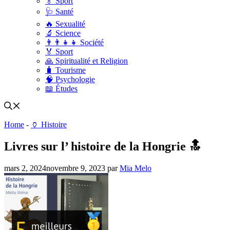
🏅 Sport
🩺 Santé
🔥 Sexualité
🔬 Science
👨‍👨‍👧‍👧 Société
🏅 Sport
🙏 Spiritualité et Religion
🧳 Tourisme
🧠 Psychologie
📖 Études
Home
-
🏺 Histoire
Livres sur l’ histoire de la Hongrie 🔝
mars 2, 2024
novembre 9, 2023
par
Mia Melo