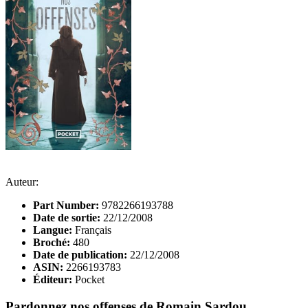
Auteur:
Part Number:
9782266193788
Date de sortie:
22/12/2008
Langue:
Français
Broché:
480
Date de publication:
22/12/2008
ASIN:
2266193783
Éditeur:
Pocket
Pardonnez nos offenses de Romain Sardou