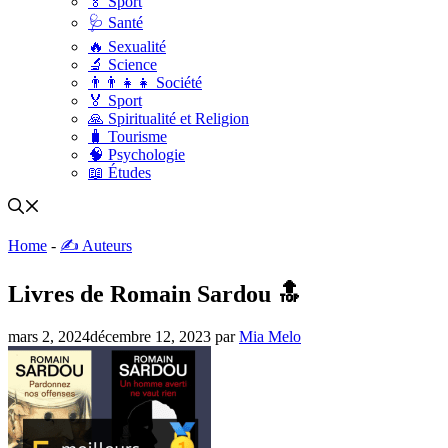
🏅 Sport
🩺 Santé
🔥 Sexualité
🔬 Science
👨‍👨‍👧‍👧 Société
🏅 Sport
🙏 Spiritualité et Religion
🧳 Tourisme
🧠 Psychologie
📖 Études
Home
-
✍️ Auteurs
Livres de Romain Sardou 🔝
mars 2, 2024
décembre 12, 2023
par
Mia Melo