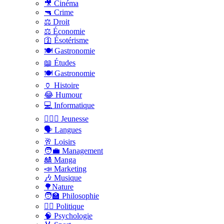
🎥 Cinéma
🔫 Crime
⚖️ Droit
⚖️ Économie
🛐 Ésotérisme
🍽️ Gastronomie
📖 Études
🍽️ Gastronomie
🏺 Histoire
😂 Humour
💻 Informatique
🤸🏽‍♀️ Jeunesse
🗣 Langues
🥂 Loisirs
🧑‍💼 Management
🎎 Manga
📣 Marketing
🎶 Musique
🌳Nature
🧑‍🏫 Philosophie
👨‍⚖️ Politique
🧠 Psychologie