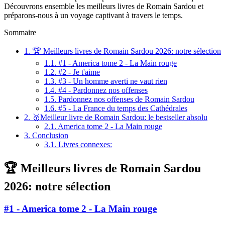
Découvrons ensemble les meilleurs livres de Romain Sardou et
préparons-nous à un voyage captivant à travers le temps.
Sommaire
1.
🏆 Meilleurs livres de Romain Sardou 2026: notre sélection
1.1.
#1 - America tome 2 - La Main rouge
1.2.
#2 - Je t'aime
1.3.
#3 - Un homme averti ne vaut rien
1.4.
#4 - Pardonnez nos offenses
1.5.
Pardonnez nos offenses de Romain Sardou
1.6.
#5 - La France du temps des Cathédrales
2.
🥇Meilleur livre de Romain Sardou: le bestseller absolu
2.1.
America tome 2 - La Main rouge
3.
Conclusion
3.1.
Livres connexes:
🏆 Meilleurs livres de Romain Sardou
2026: notre sélection
#1 - America tome 2 - La Main rouge