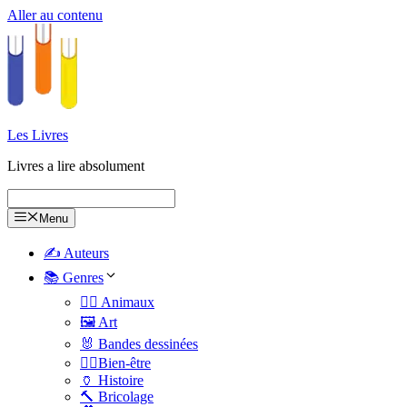
Aller au contenu
Les Livres
Livres a lire absolument
Menu
✍️ Auteurs
📚 Genres
🐕‍🦺 Animaux
🖼️ Art
🐰 Bandes dessinées
🧑‍⚕️Bien-être
🏺 Histoire
🔨 Bricolage