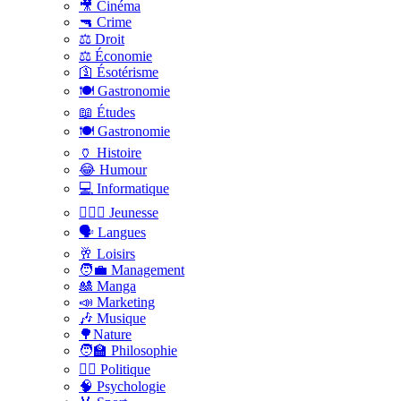
🎥 Cinéma
🔫 Crime
⚖️ Droit
⚖️ Économie
🛐 Ésotérisme
🍽️ Gastronomie
📖 Études
🍽️ Gastronomie
🏺 Histoire
😂 Humour
💻 Informatique
🤸🏽‍♀️ Jeunesse
🗣 Langues
🥂 Loisirs
🧑‍💼 Management
🎎 Manga
📣 Marketing
🎶 Musique
🌳Nature
🧑‍🏫 Philosophie
👨‍⚖️ Politique
🧠 Psychologie