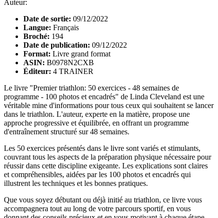
Auteur:
Date de sortie:
09/12/2022
Langue:
Français
Broché:
194
Date de publication:
09/12/2022
Format:
Livre grand format
ASIN:
B0978N2CXB
Éditeur:
4 TRAINER
Le livre "Premier triathlon: 50 exercices - 48 semaines de
programme - 100 photos et encadrés" de Linda Cleveland est une
véritable mine d'informations pour tous ceux qui souhaitent se lancer
dans le triathlon. L'auteur, experte en la matière, propose une
approche progressive et équilibrée, en offrant un programme
d'entraînement structuré sur 48 semaines.
Les 50 exercices présentés dans le livre sont variés et stimulants,
couvrant tous les aspects de la préparation physique nécessaire pour
réussir dans cette discipline exigeante. Les explications sont claires
et compréhensibles, aidées par les 100 photos et encadrés qui
illustrent les techniques et les bonnes pratiques.
Que vous soyez débutant ou déjà initié au triathlon, ce livre vous
accompagnera tout au long de votre parcours sportif, en vous
donnant des conseils précieux et en vous motivant à chaque étape.