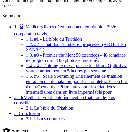
vous entraîner plus intelligemment et atteindre vos objectifs avec
succès.
Sommaire
1.
🏆 Meilleurs livres d’ entraînement en triathlon 2026:
comparatif et avis
1.1.
#1 - La bible du Triathlon
1.2.
#2 - Triathlon: S'initier et progresser (ARTICLES
SANS C)
1.3.
#3 - Premier triathlon: 50 exercices - 48 semaines
de programme - 100 photos et encadrés
1.4.
#4 - Training express pour le triathlon - Optimisez
votre entraînement en 5 heures par semaine
1.5.
#5 - Scale Swimming Entraînement de triathlon :
entraînement de natation pour les triathlètes. Ensembles
d'entraînement de 30 minutes pour les triathlètes
intermédiaires dans un livre imperméable pour
2.
🥇Meilleur livre d’ entraînement en triathlon: le plus
conseillé
2.1.
La bible du Triathlon
3.
Conclusion
3.1.
Livres connexes: