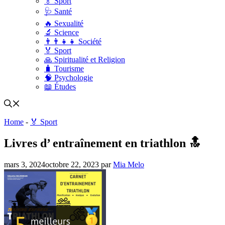
🏅 Sport
🩺 Santé
🔥 Sexualité
🔬 Science
👨‍👨‍👧‍👧 Société
🏅 Sport
🙏 Spiritualité et Religion
🧳 Tourisme
🧠 Psychologie
📖 Études
Home
-
🏅 Sport
Livres d’ entraînement en triathlon 🔝
mars 3, 2024
octobre 22, 2023
par
Mia Melo