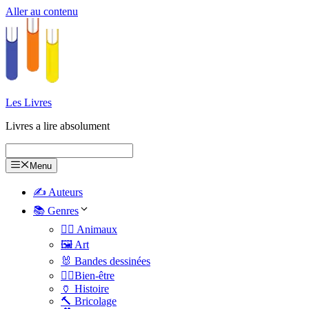
Aller au contenu
Les Livres
Livres a lire absolument
Menu
✍️ Auteurs
📚 Genres
🐕‍🦺 Animaux
🖼️ Art
🐰 Bandes dessinées
🧑‍⚕️Bien-être
🏺 Histoire
🔨 Bricolage