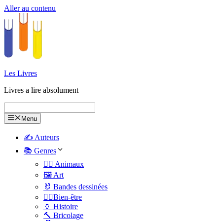
Aller au contenu
Les Livres
Livres a lire absolument
Menu
✍️ Auteurs
📚 Genres
🐕‍🦺 Animaux
🖼️ Art
🐰 Bandes dessinées
🧑‍⚕️Bien-être
🏺 Histoire
🔨 Bricolage