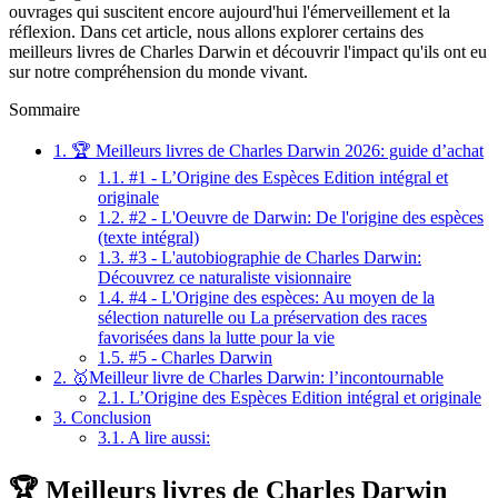
ouvrages qui suscitent encore aujourd'hui l'émerveillement et la
réflexion. Dans cet article, nous allons explorer certains des
meilleurs livres de Charles Darwin et découvrir l'impact qu'ils ont eu
sur notre compréhension du monde vivant.
Sommaire
1.
🏆 Meilleurs livres de Charles Darwin 2026: guide d’achat
1.1.
#1 - L’Origine des Espèces Edition intégral et
originale
1.2.
#2 - L'Oeuvre de Darwin: De l'origine des espèces
(texte intégral)
1.3.
#3 - L'autobiographie de Charles Darwin:
Découvrez ce naturaliste visionnaire
1.4.
#4 - L'Origine des espèces: Au moyen de la
sélection naturelle ou La préservation des races
favorisées dans la lutte pour la vie
1.5.
#5 - Charles Darwin
2.
🥇Meilleur livre de Charles Darwin: l’incontournable
2.1.
L’Origine des Espèces Edition intégral et originale
3.
Conclusion
3.1.
A lire aussi:
🏆 Meilleurs livres de Charles Darwin