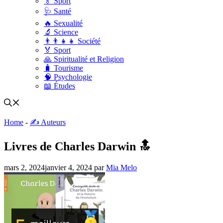
🏅 Sport
🩺 Santé
🔥 Sexualité
🔬 Science
👨‍👨‍👧‍👧 Société
🏅 Sport
🙏 Spiritualité et Religion
🧳 Tourisme
🧠 Psychologie
📖 Études
Home
-
✍️ Auteurs
Livres de Charles Darwin 🔝
mars 2, 2024
janvier 4, 2024
par
Mia Melo