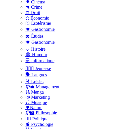
🎥 Cinéma
🔫 Crime
⚖️ Droit
⚖️ Économie
🛐 Ésotérisme
🍽️ Gastronomie
📖 Études
🍽️ Gastronomie
🏺 Histoire
😂 Humour
💻 Informatique
🤸🏽‍♀️ Jeunesse
🗣 Langues
🥂 Loisirs
🧑‍💼 Management
🎎 Manga
📣 Marketing
🎶 Musique
🌳Nature
🧑‍🏫 Philosophie
👨‍⚖️ Politique
🧠 Psychologie