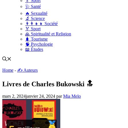
🏅 Sport
🩺 Santé
🔥 Sexualité
🔬 Science
👨‍👨‍👧‍👧 Société
🏅 Sport
🙏 Spiritualité et Religion
🧳 Tourisme
🧠 Psychologie
📖 Études
Home
-
✍️ Auteurs
Livres de Charles Bukowski 🔝
mars 2, 2024
janvier 24, 2024
par
Mia Melo