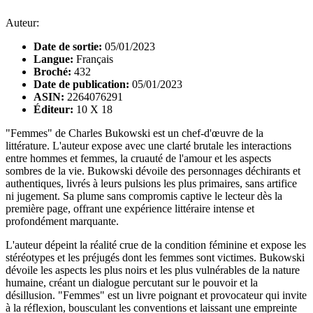
Auteur:
Date de sortie:
05/01/2023
Langue:
Français
Broché:
432
Date de publication:
05/01/2023
ASIN:
2264076291
Éditeur:
10 X 18
"Femmes" de Charles Bukowski est un chef-d'œuvre de la
littérature. L'auteur expose avec une clarté brutale les interactions
entre hommes et femmes, la cruauté de l'amour et les aspects
sombres de la vie. Bukowski dévoile des personnages déchirants et
authentiques, livrés à leurs pulsions les plus primaires, sans artifice
ni jugement. Sa plume sans compromis captive le lecteur dès la
première page, offrant une expérience littéraire intense et
profondément marquante.
L'auteur dépeint la réalité crue de la condition féminine et expose les
stéréotypes et les préjugés dont les femmes sont victimes. Bukowski
dévoile les aspects les plus noirs et les plus vulnérables de la nature
humaine, créant un dialogue percutant sur le pouvoir et la
désillusion. "Femmes" est un livre poignant et provocateur qui invite
à la réflexion, bousculant les conventions et laissant une empreinte