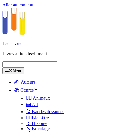
Aller au contenu
Les Livres
Livres a lire absolument
Menu
✍️ Auteurs
📚 Genres
🐕‍🦺 Animaux
🖼️ Art
🐰 Bandes dessinées
🧑‍⚕️Bien-être
🏺 Histoire
🔨 Bricolage