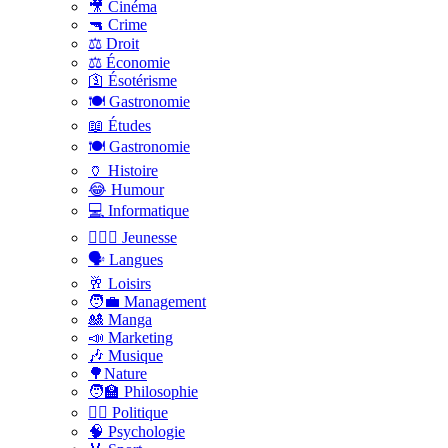
🎥 Cinéma
🔫 Crime
⚖️ Droit
⚖️ Économie
🛐 Ésotérisme
🍽️ Gastronomie
📖 Études
🍽️ Gastronomie
🏺 Histoire
😂 Humour
💻 Informatique
🤸🏽‍♀️ Jeunesse
🗣 Langues
🥂 Loisirs
🧑‍💼 Management
🎎 Manga
📣 Marketing
🎶 Musique
🌳Nature
🧑‍🏫 Philosophie
👨‍⚖️ Politique
🧠 Psychologie