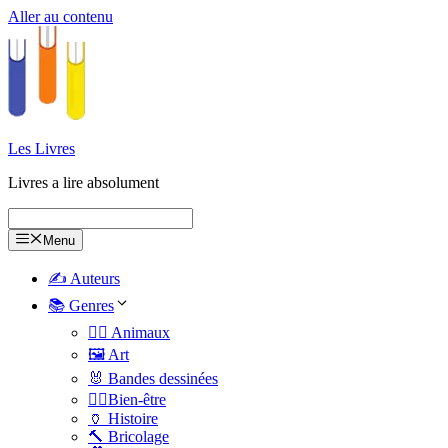
Aller au contenu
Les Livres
Livres a lire absolument
Menu
✍️ Auteurs
📚 Genres
🐕‍🦺 Animaux
🖼️ Art
🐰 Bandes dessinées
🧑‍⚕️Bien-être
🏺 Histoire
🔨 Bricolage