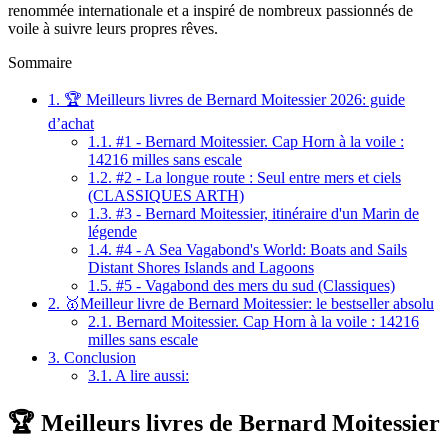
renommée internationale et a inspiré de nombreux passionnés de
voile à suivre leurs propres rêves.
Sommaire
1.
🏆 Meilleurs livres de Bernard Moitessier 2026: guide
d’achat
1.1.
#1 - Bernard Moitessier. Cap Horn à la voile :
14216 milles sans escale
1.2.
#2 - La longue route : Seul entre mers et ciels
(CLASSIQUES ARTH)
1.3.
#3 - Bernard Moitessier, itinéraire d'un Marin de
légende
1.4.
#4 - A Sea Vagabond's World: Boats and Sails
Distant Shores Islands and Lagoons
1.5.
#5 - Vagabond des mers du sud (Classiques)
2.
🥇Meilleur livre de Bernard Moitessier: le bestseller absolu
2.1.
Bernard Moitessier. Cap Horn à la voile : 14216
milles sans escale
3.
Conclusion
3.1.
A lire aussi:
🏆 Meilleurs livres de Bernard Moitessier