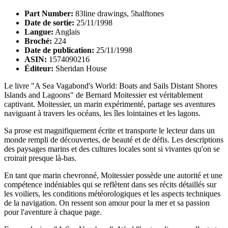
Part Number:
83line drawings, 5halftones
Date de sortie:
25/11/1998
Langue:
Anglais
Broché:
224
Date de publication:
25/11/1998
ASIN:
1574090216
Éditeur:
Sheridan House
Le livre "A Sea Vagabond's World: Boats and Sails Distant Shores
Islands and Lagoons" de Bernard Moitessier est véritablement
captivant. Moitessier, un marin expérimenté, partage ses aventures
naviguant à travers les océans, les îles lointaines et les lagons.
Sa prose est magnifiquement écrite et transporte le lecteur dans un
monde rempli de découvertes, de beauté et de défis. Les descriptions
des paysages marins et des cultures locales sont si vivantes qu'on se
croirait presque là-bas.
En tant que marin chevronné, Moitessier possède une autorité et une
compétence indéniables qui se reflètent dans ses récits détaillés sur
les voiliers, les conditions météorologiques et les aspects techniques
de la navigation. On ressent son amour pour la mer et sa passion
pour l'aventure à chaque page.