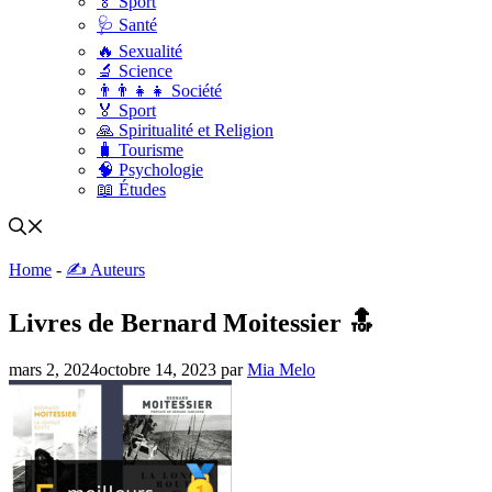
🏅 Sport
🩺 Santé
🔥 Sexualité
🔬 Science
👨‍👨‍👧‍👧 Société
🏅 Sport
🙏 Spiritualité et Religion
🧳 Tourisme
🧠 Psychologie
📖 Études
Home
-
✍️ Auteurs
Livres de Bernard Moitessier 🔝
mars 2, 2024
octobre 14, 2023
par
Mia Melo