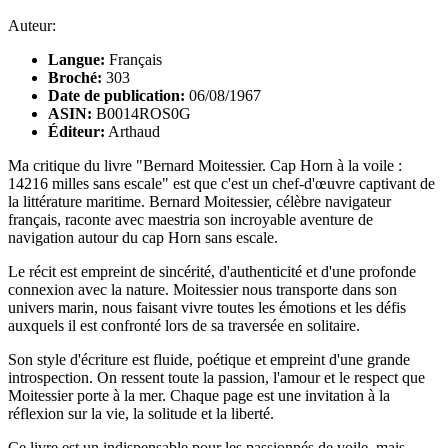
Auteur:
Langue:
Français
Broché:
303
Date de publication:
06/08/1967
ASIN:
B0014ROS0G
Éditeur:
Arthaud
Ma critique du livre "Bernard Moitessier. Cap Horn à la voile :
14216 milles sans escale" est que c'est un chef-d'œuvre captivant de
la littérature maritime. Bernard Moitessier, célèbre navigateur
français, raconte avec maestria son incroyable aventure de
navigation autour du cap Horn sans escale.
Le récit est empreint de sincérité, d'authenticité et d'une profonde
connexion avec la nature. Moitessier nous transporte dans son
univers marin, nous faisant vivre toutes les émotions et les défis
auxquels il est confronté lors de sa traversée en solitaire.
Son style d'écriture est fluide, poétique et empreint d'une grande
introspection. On ressent toute la passion, l'amour et le respect que
Moitessier porte à la mer. Chaque page est une invitation à la
réflexion sur la vie, la solitude et la liberté.
Ce livre est un indispensable pour les passionnés de voile, mais