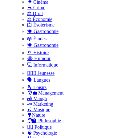
🎥 Cinéma
🔫 Crime
⚖️ Droit
⚖️ Économie
🛐 Ésotérisme
🍽️ Gastronomie
📖 Études
🍽️ Gastronomie
🏺 Histoire
😂 Humour
💻 Informatique
🤸🏽‍♀️ Jeunesse
🗣 Langues
🥂 Loisirs
🧑‍💼 Management
🎎 Manga
📣 Marketing
🎶 Musique
🌳Nature
🧑‍🏫 Philosophie
👨‍⚖️ Politique
🧠 Psychologie