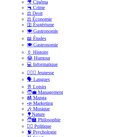
🎥 Cinéma
🔫 Crime
⚖️ Droit
⚖️ Économie
🛐 Ésotérisme
🍽️ Gastronomie
📖 Études
🍽️ Gastronomie
🏺 Histoire
😂 Humour
💻 Informatique
🤸🏽‍♀️ Jeunesse
🗣 Langues
🥂 Loisirs
🧑‍💼 Management
🎎 Manga
📣 Marketing
🎶 Musique
🌳Nature
🧑‍🏫 Philosophie
👨‍⚖️ Politique
🧠 Psychologie