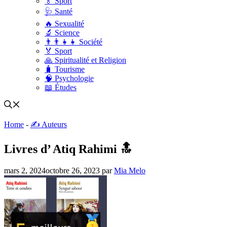
🏅 Sport
🩺 Santé
🔥 Sexualité
🔬 Science
👨‍👨‍👧‍👧 Société
🏅 Sport
🙏 Spiritualité et Religion
🧳 Tourisme
🧠 Psychologie
📖 Études
Home
-
✍️ Auteurs
Livres d’ Atiq Rahimi 🔝
mars 2, 2024
octobre 26, 2023
par
Mia Melo