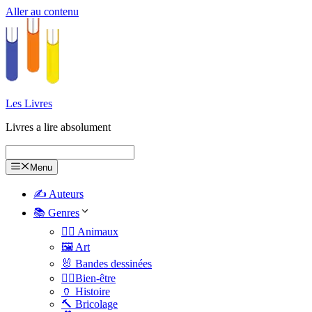
Aller au contenu
Les Livres
Livres a lire absolument
Menu
✍️ Auteurs
📚 Genres
🐕‍🦺 Animaux
🖼️ Art
🐰 Bandes dessinées
🧑‍⚕️Bien-être
🏺 Histoire
🔨 Bricolage