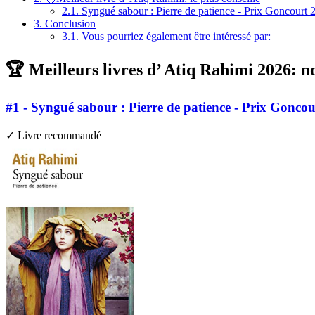
2.1.
Syngué sabour : Pierre de patience - Prix Goncourt 
3.
Conclusion
3.1.
Vous pourriez également être intéressé par:
🏆 Meilleurs livres d’ Atiq Rahimi 2026: no
#1 - Syngué sabour : Pierre de patience - Prix Gonco
✓ Livre recommandé