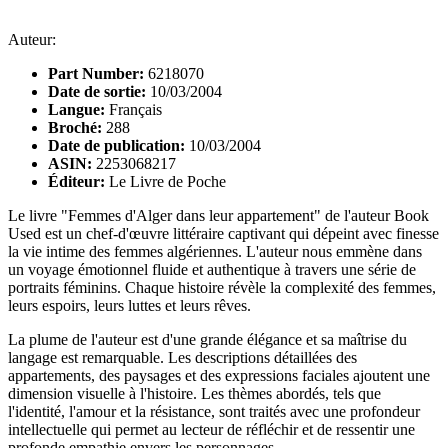
Auteur:
Part Number:
6218070
Date de sortie:
10/03/2004
Langue:
Français
Broché:
288
Date de publication:
10/03/2004
ASIN:
2253068217
Éditeur:
Le Livre de Poche
Le livre "Femmes d'Alger dans leur appartement" de l'auteur Book
Used est un chef-d'œuvre littéraire captivant qui dépeint avec finesse
la vie intime des femmes algériennes. L'auteur nous emmène dans
un voyage émotionnel fluide et authentique à travers une série de
portraits féminins. Chaque histoire révèle la complexité des femmes,
leurs espoirs, leurs luttes et leurs rêves.
La plume de l'auteur est d'une grande élégance et sa maîtrise du
langage est remarquable. Les descriptions détaillées des
appartements, des paysages et des expressions faciales ajoutent une
dimension visuelle à l'histoire. Les thèmes abordés, tels que
l'identité, l'amour et la résistance, sont traités avec une profondeur
intellectuelle qui permet au lecteur de réfléchir et de ressentir une
profonde empathie envers les personnages.