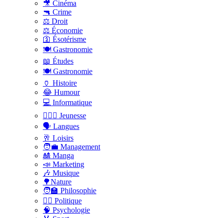
🎥 Cinéma
🔫 Crime
⚖️ Droit
⚖️ Économie
🛐 Ésotérisme
🍽️ Gastronomie
📖 Études
🍽️ Gastronomie
🏺 Histoire
😂 Humour
💻 Informatique
🤸🏽‍♀️ Jeunesse
🗣 Langues
🥂 Loisirs
🧑‍💼 Management
🎎 Manga
📣 Marketing
🎶 Musique
🌳Nature
🧑‍🏫 Philosophie
👨‍⚖️ Politique
🧠 Psychologie