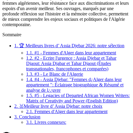
femmes algériennes, leur résistance face aux discriminations et leurs
espoirs d'un avenir meilleur. Ses ouvrages, marqués par une
profonde réflexion sur l'histoire et la mémoire collective, permettent
de mieux comprendre les enjeux sociaux et politiques de l'Algérie
contemporaine.
Sommaire
1.
🏆 Meilleurs livres d’ Assia Djebar 2026: notre sélection
1.1.
#1 - Femmes d'Alger dans leur appartement
1.2.
#2 - Ecrire l'urgence : Assia Djebar et Tahar
Djaout: Assia Djabar et Tahar Djaout (Études
transnationales, francophones et comparées)
1.3.
#3 - Le Blanc de l'Algerie
1.4.
#4 - Assia Djebar: "Femmes d¿Alger dans leur
appartement ": Éclairage biographique & Résumé et
analyse de l¿¿uvre
1.5.
#5 - Legacies of Departed African Women Writers:
Matrix of Creativity and Power (English Edition)
2.
🥇Meilleur livre d’ Assia Djebar: notre choix
2.1.
Femmes d'Alger dans leur appartement
3.
Conclusion
3.1.
Livres connexes: