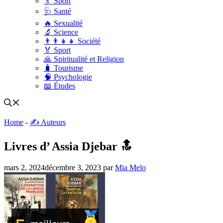
🏅 Sport
🩺 Santé
🔥 Sexualité
🔬 Science
👨‍👨‍👧‍👧 Société
🏅 Sport
🙏 Spiritualité et Religion
🧳 Tourisme
🧠 Psychologie
📖 Études
Home
-
✍️ Auteurs
Livres d’ Assia Djebar 🔝
mars 2, 2024
décembre 3, 2023
par
Mia Melo