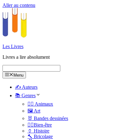
Aller au contenu
Les Livres
Livres a lire absolument
Menu
✍️ Auteurs
📚 Genres
🐕‍🦺 Animaux
🖼️ Art
🐰 Bandes dessinées
🧑‍⚕️Bien-être
🏺 Histoire
🔨 Bricolage