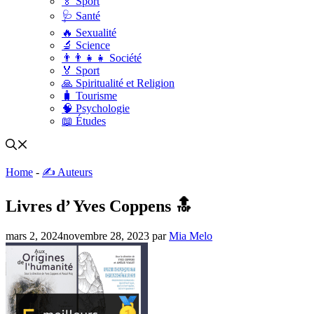
🏅 Sport
🩺 Santé
🔥 Sexualité
🔬 Science
👨‍👨‍👧‍👧 Société
🏅 Sport
🙏 Spiritualité et Religion
🧳 Tourisme
🧠 Psychologie
📖 Études
Home
-
✍️ Auteurs
Livres d’ Yves Coppens 🔝
mars 2, 2024
novembre 28, 2023
par
Mia Melo