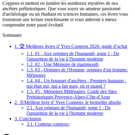
Coppens et mettent en lumière les nombreux mystères de nos
ancêtres préhistoriques. Que vous soyez un amateur passionné
d'archéologie ou un étudiant en sciences humaines, ces livres vous
fourniront une lecture enrichissante et vous aideront à mieux
comprendre notre passé évolutif.
Sommaire
1.
🏆 Meilleurs livres d’ Yves Coppens 2026: guide d’achat
1.1.
#1 - Aux origines de l'humanité, tome 1 : De
l'apparition de la vie à l'homme moderne
1.2.
#2 - Une Mémoire de mammouth
1.3.
#3 - Origines de l'Homme, origines d'un homme:
Mémoires
1.4.
#4 - Un bouquet d'ancêtres - Premiers humains :
qui était qui, qui a fait quoi, où et quand ?
1.5.
#5 - Mémoires Millénaires, Guide des Sites
Prehistoriques Provence-Alpes-Côte-d'Azur
2.
🥇Meilleur livre d’ Yves Coppens: le bestseller absolu
2.1.
Aux origines de l'humanité, tome 1 : De
l'apparition de la vie à l'homme moderne
3.
Conclusion
3.1.
Contenu connexe: