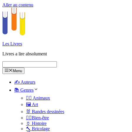
Aller au contenu
Les Livres
Livres a lire absolument
Menu
✍️ Auteurs
📚 Genres
🐕‍🦺 Animaux
🖼️ Art
🐰 Bandes dessinées
🧑‍⚕️Bien-être
🏺 Histoire
🔨 Bricolage