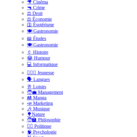
🎥 Cinéma
🔫 Crime
⚖️ Droit
⚖️ Économie
🛐 Ésotérisme
🍽️ Gastronomie
📖 Études
🍽️ Gastronomie
🏺 Histoire
😂 Humour
💻 Informatique
🤸🏽‍♀️ Jeunesse
🗣 Langues
🥂 Loisirs
🧑‍💼 Management
🎎 Manga
📣 Marketing
🎶 Musique
🌳Nature
🧑‍🏫 Philosophie
👨‍⚖️ Politique
🧠 Psychologie