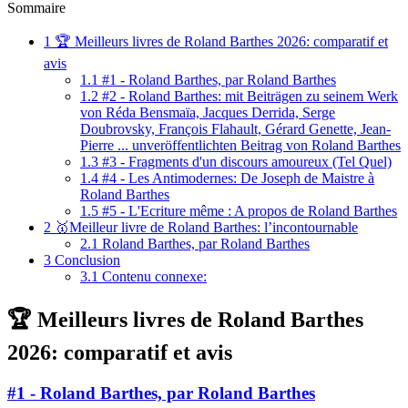
Sommaire
1
🏆 Meilleurs livres de Roland Barthes 2026: comparatif et
avis
1.1
#1 - Roland Barthes, par Roland Barthes
1.2
#2 - Roland Barthes: mit Beiträgen zu seinem Werk
von Réda Bensmaïa, Jacques Derrida, Serge
Doubrovsky, François Flahault, Gérard Genette, Jean-
Pierre ... unveröffentlichten Beitrag von Roland Barthes
1.3
#3 - Fragments d'un discours amoureux (Tel Quel)
1.4
#4 - Les Antimodernes: De Joseph de Maistre à
Roland Barthes
1.5
#5 - L'Ecriture même : A propos de Roland Barthes
2
🥇Meilleur livre de Roland Barthes: l’incontournable
2.1
Roland Barthes, par Roland Barthes
3
Conclusion
3.1
Contenu connexe:
🏆 Meilleurs livres de Roland Barthes
2026: comparatif et avis
#1 - Roland Barthes, par Roland Barthes