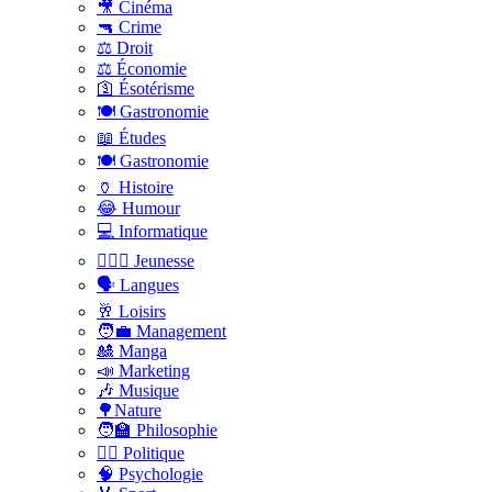
🎥 Cinéma
🔫 Crime
⚖️ Droit
⚖️ Économie
🛐 Ésotérisme
🍽️ Gastronomie
📖 Études
🍽️ Gastronomie
🏺 Histoire
😂 Humour
💻 Informatique
🤸🏽‍♀️ Jeunesse
🗣 Langues
🥂 Loisirs
🧑‍💼 Management
🎎 Manga
📣 Marketing
🎶 Musique
🌳Nature
🧑‍🏫 Philosophie
👨‍⚖️ Politique
🧠 Psychologie