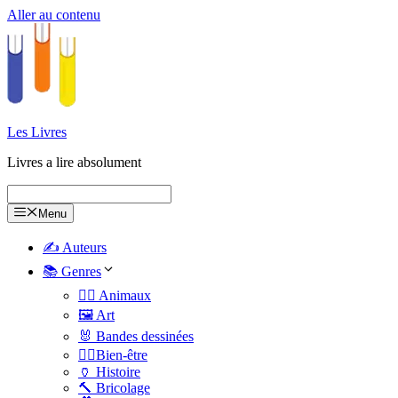
Aller au contenu
Les Livres
Livres a lire absolument
Menu
✍️ Auteurs
📚 Genres
🐕‍🦺 Animaux
🖼️ Art
🐰 Bandes dessinées
🧑‍⚕️Bien-être
🏺 Histoire
🔨 Bricolage