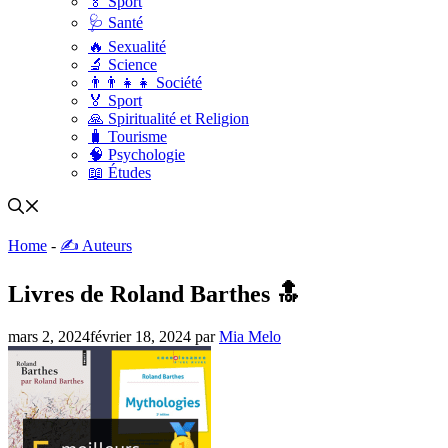
🏅 Sport
🩺 Santé
🔥 Sexualité
🔬 Science
👨‍👨‍👧‍👧 Société
🏅 Sport
🙏 Spiritualité et Religion
🧳 Tourisme
🧠 Psychologie
📖 Études
Home
-
✍️ Auteurs
Livres de Roland Barthes 🔝
mars 2, 2024
février 18, 2024
par
Mia Melo