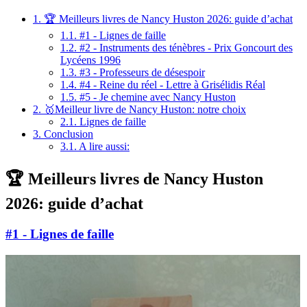
1.
🏆 Meilleurs livres de Nancy Huston 2026: guide d’achat
1.1.
#1 - Lignes de faille
1.2.
#2 - Instruments des ténèbres - Prix Goncourt des
Lycéens 1996
1.3.
#3 - Professeurs de désespoir
1.4.
#4 - Reine du réel - Lettre à Grisélidis Réal
1.5.
#5 - Je chemine avec Nancy Huston
2.
🥇Meilleur livre de Nancy Huston: notre choix
2.1.
Lignes de faille
3.
Conclusion
3.1.
A lire aussi:
🏆 Meilleurs livres de Nancy Huston
2026: guide d’achat
#1 - Lignes de faille