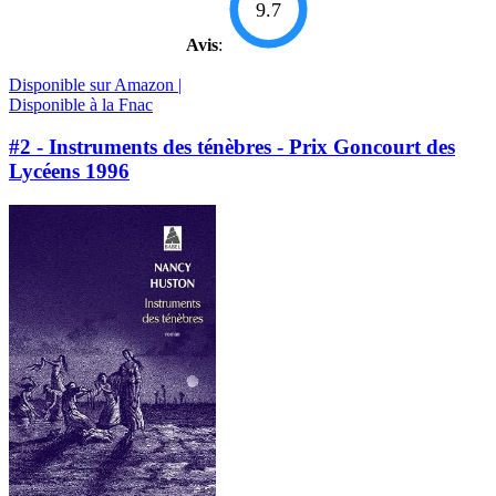
9.7
Avis
:
Disponible sur Amazon |
Disponible à la Fnac
#2 - Instruments des ténèbres - Prix Goncourt des
Lycéens 1996