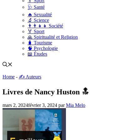
🏅 Sport
🩺 Santé
🔥 Sexualité
🔬 Science
👨‍👨‍👧‍👧 Société
🏅 Sport
🙏 Spiritualité et Religion
🧳 Tourisme
🧠 Psychologie
📖 Études
Home
-
✍️ Auteurs
Livres de Nancy Huston 🔝
mars 2, 2024
février 3, 2024
par
Mia Melo