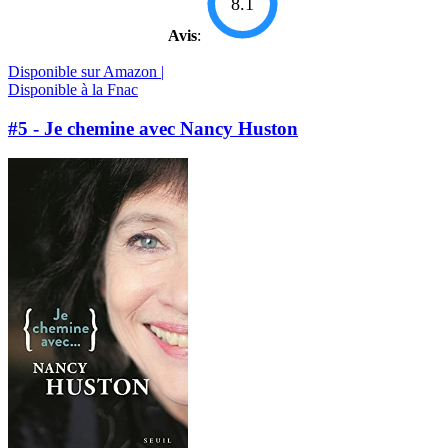
8.1
Avis
:
Disponible sur Amazon |
Disponible à la Fnac
#5 - Je chemine avec Nancy Huston