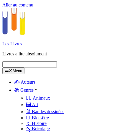
Aller au contenu
Les Livres
Livres a lire absolument
Menu
✍️ Auteurs
📚 Genres
🐕‍🦺 Animaux
🖼️ Art
🐰 Bandes dessinées
🧑‍⚕️Bien-être
🏺 Histoire
🔨 Bricolage