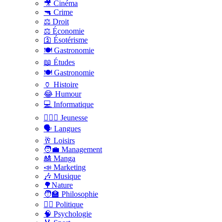
🎥 Cinéma
🔫 Crime
⚖️ Droit
⚖️ Économie
🛐 Ésotérisme
🍽️ Gastronomie
📖 Études
🍽️ Gastronomie
🏺 Histoire
😂 Humour
💻 Informatique
🤸🏽‍♀️ Jeunesse
🗣 Langues
🥂 Loisirs
🧑‍💼 Management
🎎 Manga
📣 Marketing
🎶 Musique
🌳Nature
🧑‍🏫 Philosophie
👨‍⚖️ Politique
🧠 Psychologie