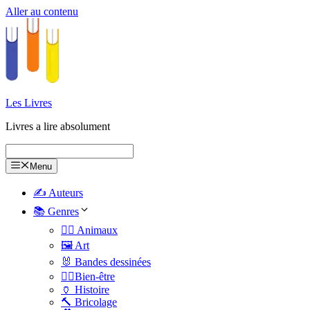
Aller au contenu
Les Livres
Livres a lire absolument
Menu
✍️ Auteurs
📚 Genres
🐕‍🦺 Animaux
🖼️ Art
🐰 Bandes dessinées
🧑‍⚕️Bien-être
🏺 Histoire
🔨 Bricolage