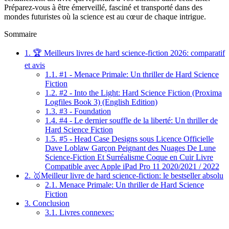
Préparez-vous à être émerveillé, fasciné et transporté dans des
mondes futuristes où la science est au cœur de chaque intrigue.
Sommaire
1.
🏆 Meilleurs livres de hard science-fiction 2026: comparatif
et avis
1.1.
#1 - Menace Primale: Un thriller de Hard Science
Fiction
1.2.
#2 - Into the Light: Hard Science Fiction (Proxima
Logfiles Book 3) (English Edition)
1.3.
#3 - Foundation
1.4.
#4 - Le dernier souffle de la liberté: Un thriller de
Hard Science Fiction
1.5.
#5 - Head Case Designs sous Licence Officielle
Dave Loblaw Garçon Peignant des Nuages De Lune
Science-Fiction Et Surréalisme Coque en Cuir Livre
Compatible avec Apple iPad Pro 11 2020/2021 / 2022
2.
🥇Meilleur livre de hard science-fiction: le bestseller absolu
2.1.
Menace Primale: Un thriller de Hard Science
Fiction
3.
Conclusion
3.1.
Livres connexes: