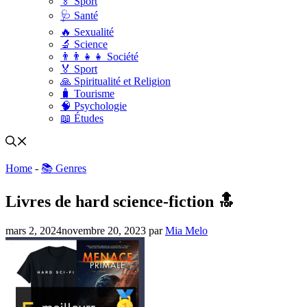
🏅 Sport
🩺 Santé
🔥 Sexualité
🔬 Science
👨‍👨‍👧‍👧 Société
🏅 Sport
🙏 Spiritualité et Religion
🧳 Tourisme
🧠 Psychologie
📖 Études
Home
-
📚 Genres
Livres de hard science-fiction 🔝
mars 2, 2024
novembre 20, 2023
par
Mia Melo