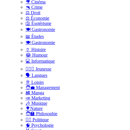
🎥 Cinéma
🔫 Crime
⚖️ Droit
⚖️ Économie
🛐 Ésotérisme
🍽️ Gastronomie
📖 Études
🍽️ Gastronomie
🏺 Histoire
😂 Humour
💻 Informatique
🤸🏽‍♀️ Jeunesse
🗣 Langues
🥂 Loisirs
🧑‍💼 Management
🎎 Manga
📣 Marketing
🎶 Musique
🌳Nature
🧑‍🏫 Philosophie
👨‍⚖️ Politique
🧠 Psychologie