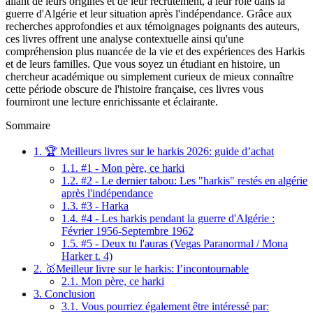
allant de leurs origines et de leur recrutement, à leur rôle dans la
guerre d'Algérie et leur situation après l'indépendance. Grâce aux
recherches approfondies et aux témoignages poignants des auteurs,
ces livres offrent une analyse contextuelle ainsi qu'une
compréhension plus nuancée de la vie et des expériences des Harkis
et de leurs familles. Que vous soyez un étudiant en histoire, un
chercheur académique ou simplement curieux de mieux connaître
cette période obscure de l'histoire française, ces livres vous
fourniront une lecture enrichissante et éclairante.
Sommaire
1.
🏆 Meilleurs livres sur le harkis 2026: guide d’achat
1.1.
#1 - Mon père, ce harki
1.2.
#2 - Le dernier tabou: Les "harkis" restés en algérie
après l'indépendance
1.3.
#3 - Harka
1.4.
#4 - Les harkis pendant la guerre d'Algérie :
Février 1956-Septembre 1962
1.5.
#5 - Deux tu l'auras (Vegas Paranormal / Mona
Harker t. 4)
2.
🥇Meilleur livre sur le harkis: l’incontournable
2.1.
Mon père, ce harki
3.
Conclusion
3.1.
Vous pourriez également être intéressé par: