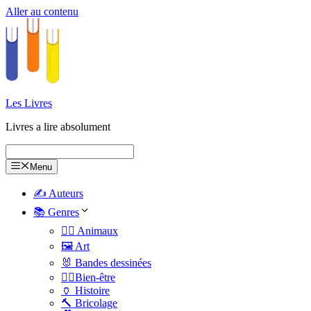
Aller au contenu
Les Livres
Livres a lire absolument
Menu
✍️ Auteurs
📚 Genres
🐕‍🦺 Animaux
🖼️ Art
🐰 Bandes dessinées
🧑‍⚕️Bien-être
🏺 Histoire
🔨 Bricolage