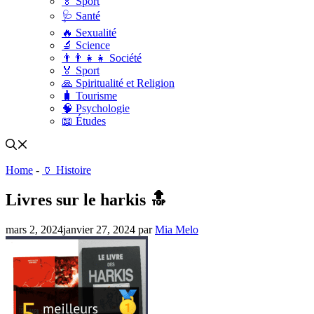
🏅 Sport
🩺 Santé
🔥 Sexualité
🔬 Science
👨‍👨‍👧‍👧 Société
🏅 Sport
🙏 Spiritualité et Religion
🧳 Tourisme
🧠 Psychologie
📖 Études
Home
-
🏺 Histoire
Livres sur le harkis 🔝
mars 2, 2024
janvier 27, 2024
par
Mia Melo