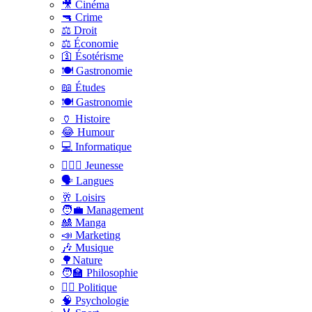
🎥 Cinéma
🔫 Crime
⚖️ Droit
⚖️ Économie
🛐 Ésotérisme
🍽️ Gastronomie
📖 Études
🍽️ Gastronomie
🏺 Histoire
😂 Humour
💻 Informatique
🤸🏽‍♀️ Jeunesse
🗣 Langues
🥂 Loisirs
🧑‍💼 Management
🎎 Manga
📣 Marketing
🎶 Musique
🌳Nature
🧑‍🏫 Philosophie
👨‍⚖️ Politique
🧠 Psychologie