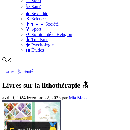
🏅 Sport
🩺 Santé
🔥 Sexualité
🔬 Science
👨‍👨‍👧‍👧 Société
🏅 Sport
🙏 Spiritualité et Religion
🧳 Tourisme
🧠 Psychologie
📖 Études
Home
-
🩺 Santé
Livres sur la lithothérapie 🔝
avril 9, 2024
décembre 22, 2023
par
Mia Melo