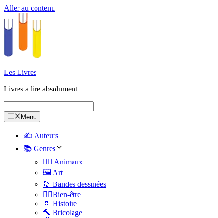
Aller au contenu
Les Livres
Livres a lire absolument
Menu
✍️ Auteurs
📚 Genres
🐕‍🦺 Animaux
🖼️ Art
🐰 Bandes dessinées
🧑‍⚕️Bien-être
🏺 Histoire
🔨 Bricolage