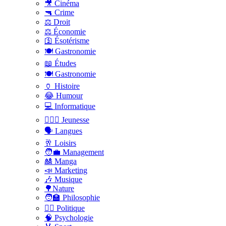
🎥 Cinéma
🔫 Crime
⚖️ Droit
⚖️ Économie
🛐 Ésotérisme
🍽️ Gastronomie
📖 Études
🍽️ Gastronomie
🏺 Histoire
😂 Humour
💻 Informatique
🤸🏽‍♀️ Jeunesse
🗣 Langues
🥂 Loisirs
🧑‍💼 Management
🎎 Manga
📣 Marketing
🎶 Musique
🌳Nature
🧑‍🏫 Philosophie
👨‍⚖️ Politique
🧠 Psychologie