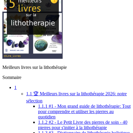
Meilleurs livres sur la lithothérapie
Sommaire
1
1.1
🏆 Meilleurs livres sur la lithothérapie 2026: notre
sélection
1.1.1
#1 - Mon grand guide de lithothérapie: Tout
pour comprendre et utiliser les pierres au
quotidien
1.1.2
#2 - Le Petit Livre des pierres de soin - 40
pierres pour s'initier à la lithothérapie
1.1.3
#3 - Dictionnaire de lithothérapie holistique