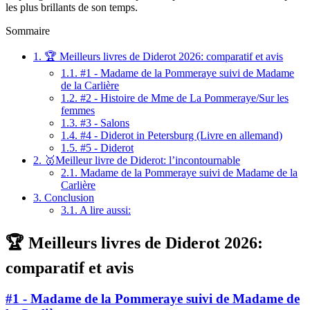
les plus brillants de son temps.
Sommaire
1.
🏆 Meilleurs livres de Diderot 2026: comparatif et avis
1.1.
#1 - Madame de la Pommeraye suivi de Madame
de la Carlière
1.2.
#2 - Histoire de Mme de La Pommeraye/Sur les
femmes
1.3.
#3 - Salons
1.4.
#4 - Diderot in Petersburg (Livre en allemand)
1.5.
#5 - Diderot
2.
🥇Meilleur livre de Diderot: l’incontournable
2.1.
Madame de la Pommeraye suivi de Madame de la
Carlière
3.
Conclusion
3.1.
A lire aussi:
🏆 Meilleurs livres de Diderot 2026:
comparatif et avis
#1 - Madame de la Pommeraye suivi de Madame de