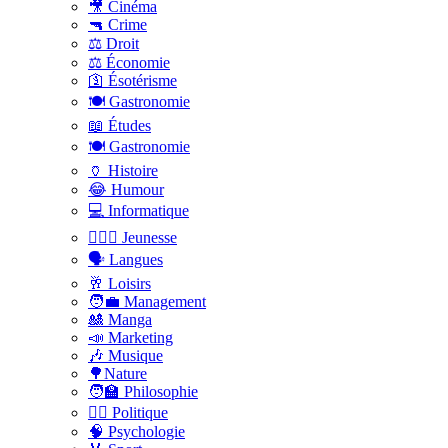
🎥 Cinéma
🔫 Crime
⚖️ Droit
⚖️ Économie
🛐 Ésotérisme
🍽️ Gastronomie
📖 Études
🍽️ Gastronomie
🏺 Histoire
😂 Humour
💻 Informatique
🤸🏽‍♀️ Jeunesse
🗣 Langues
🥂 Loisirs
🧑‍💼 Management
🎎 Manga
📣 Marketing
🎶 Musique
🌳Nature
🧑‍🏫 Philosophie
👨‍⚖️ Politique
🧠 Psychologie