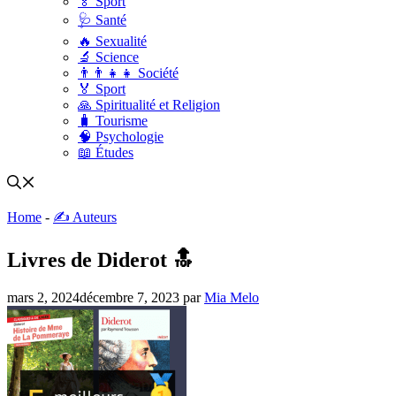
🏅 Sport
🩺 Santé
🔥 Sexualité
🔬 Science
👨‍👨‍👧‍👧 Société
🏅 Sport
🙏 Spiritualité et Religion
🧳 Tourisme
🧠 Psychologie
📖 Études
Home
-
✍️ Auteurs
Livres de Diderot 🔝
mars 2, 2024
décembre 7, 2023
par
Mia Melo