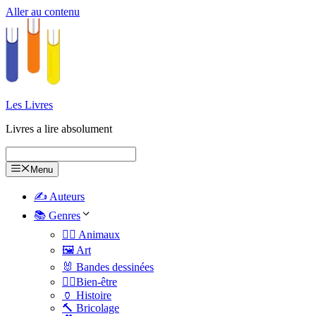
Aller au contenu
Les Livres
Livres a lire absolument
Menu
✍️ Auteurs
📚 Genres
🐕‍🦺 Animaux
🖼️ Art
🐰 Bandes dessinées
🧑‍⚕️Bien-être
🏺 Histoire
🔨 Bricolage