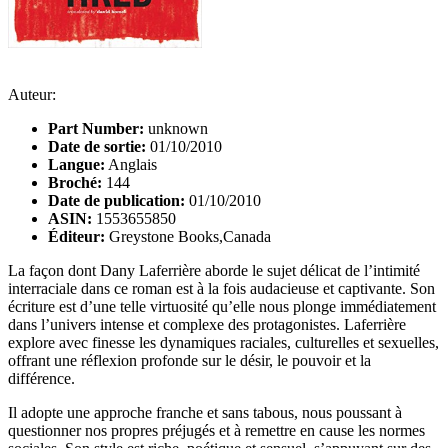
Auteur:
Part Number:
unknown
Date de sortie:
01/10/2010
Langue:
Anglais
Broché:
144
Date de publication:
01/10/2010
ASIN:
1553655850
Éditeur:
Greystone Books,Canada
La façon dont Dany Laferrière aborde le sujet délicat de l’intimité
interraciale dans ce roman est à la fois audacieuse et captivante. Son
écriture est d’une telle virtuosité qu’elle nous plonge immédiatement
dans l’univers intense et complexe des protagonistes. Laferrière
explore avec finesse les dynamiques raciales, culturelles et sexuelles,
offrant une réflexion profonde sur le désir, le pouvoir et la
différence.
Il adopte une approche franche et sans tabous, nous poussant à
questionner nos propres préjugés et à remettre en cause les normes