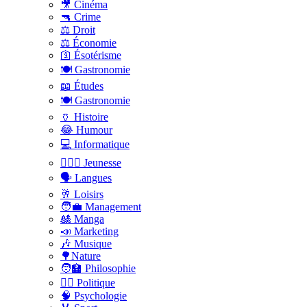
🎥 Cinéma
🔫 Crime
⚖️ Droit
⚖️ Économie
🛐 Ésotérisme
🍽️ Gastronomie
📖 Études
🍽️ Gastronomie
🏺 Histoire
😂 Humour
💻 Informatique
🤸🏽‍♀️ Jeunesse
🗣 Langues
🥂 Loisirs
🧑‍💼 Management
🎎 Manga
📣 Marketing
🎶 Musique
🌳Nature
🧑‍🏫 Philosophie
👨‍⚖️ Politique
🧠 Psychologie