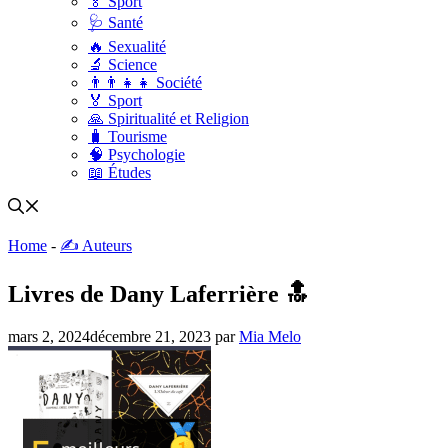
🏅 Sport
🩺 Santé
🔥 Sexualité
🔬 Science
👨‍👨‍👧‍👧 Société
🏅 Sport
🙏 Spiritualité et Religion
🧳 Tourisme
🧠 Psychologie
📖 Études
Home
-
✍️ Auteurs
Livres de Dany Laferrière 🔝
mars 2, 2024
décembre 21, 2023
par
Mia Melo