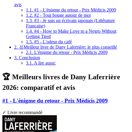
avis
1.1.
#1 - L'énigme du retour - Prix Médicis 2009
1.2.
#2 - Tout bouge autour de moi
1.3.
#3 - Je suis un écrivain japonais (Littérature
Française)
1.4.
#4 - How to Make Love to a Negro Without
Getting Tired
1.5.
#5 - L'odeur du café
2.
🥇Meilleur livre de Dany Laferrière: le plus conseillé
2.1.
L'énigme du retour - Prix Médicis 2009
3.
Conclusion
3.1.
A lire aussi:
🏆 Meilleurs livres de Dany Laferrière
2026: comparatif et avis
#1 - L'énigme du retour - Prix Médicis 2009
✓ Livre recommandé