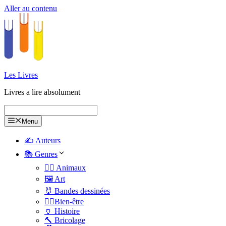
Aller au contenu
Les Livres
Livres a lire absolument
Menu
✍️ Auteurs
📚 Genres
🐕‍🦺 Animaux
🖼️ Art
🐰 Bandes dessinées
🧑‍⚕️Bien-être
🏺 Histoire
🔨 Bricolage