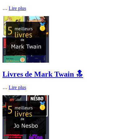
…
Lire plus
Livres de Mark Twain 🔝
…
Lire plus