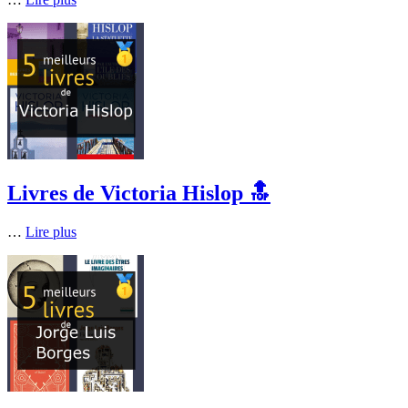
Livres de Victoria Hislop 🔝
…
Lire plus