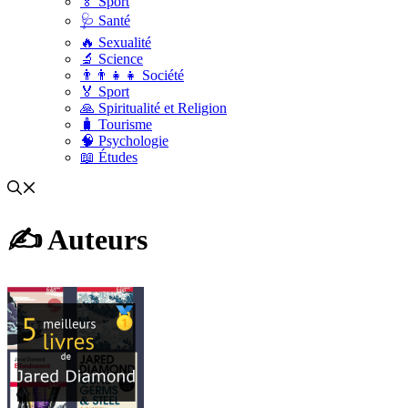
🏅 Sport
🩺 Santé
🔥 Sexualité
🔬 Science
👨‍👨‍👧‍👧 Société
🏅 Sport
🙏 Spiritualité et Religion
🧳 Tourisme
🧠 Psychologie
📖 Études
✍️ Auteurs