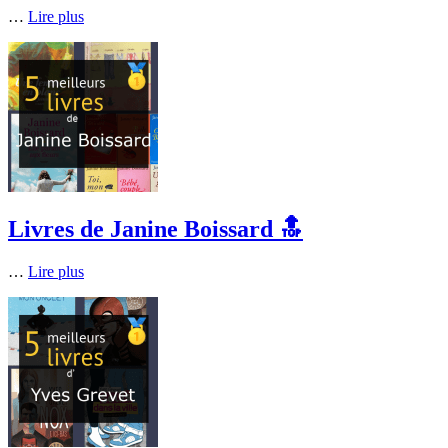
…
Lire plus
Livres de Janine Boissard 🔝
…
Lire plus