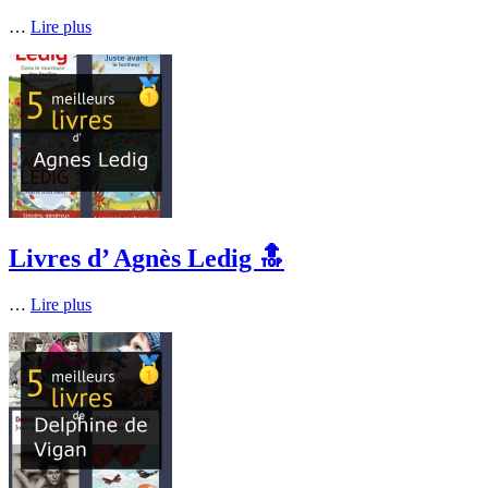
…
Lire plus
Livres d’ Agnès Ledig 🔝
…
Lire plus