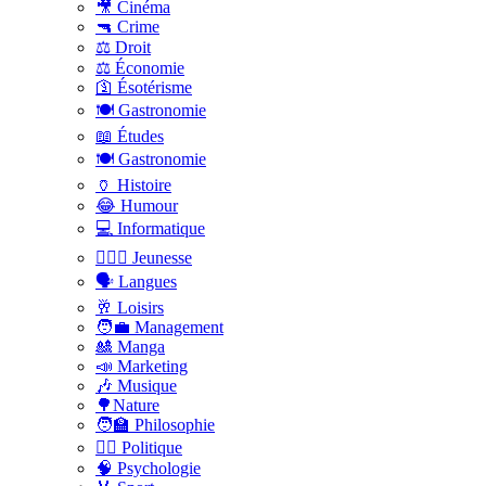
🎥 Cinéma
🔫 Crime
⚖️ Droit
⚖️ Économie
🛐 Ésotérisme
🍽️ Gastronomie
📖 Études
🍽️ Gastronomie
🏺 Histoire
😂 Humour
💻 Informatique
🤸🏽‍♀️ Jeunesse
🗣 Langues
🥂 Loisirs
🧑‍💼 Management
🎎 Manga
📣 Marketing
🎶 Musique
🌳Nature
🧑‍🏫 Philosophie
👨‍⚖️ Politique
🧠 Psychologie