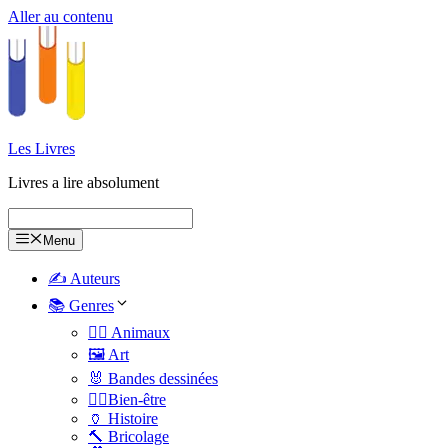
Aller au contenu
Les Livres
Livres a lire absolument
Menu
✍️ Auteurs
📚 Genres
🐕‍🦺 Animaux
🖼️ Art
🐰 Bandes dessinées
🧑‍⚕️Bien-être
🏺 Histoire
🔨 Bricolage