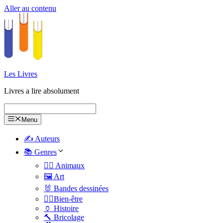
Aller au contenu
Les Livres
Livres a lire absolument
Menu
✍️ Auteurs
📚 Genres
🐕‍🦺 Animaux
🖼️ Art
🐰 Bandes dessinées
🧑‍⚕️Bien-être
🏺 Histoire
🔨 Bricolage