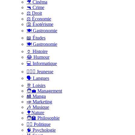
🎥 Cinéma
🔫 Crime
⚖️ Droit
⚖️ Économie
🛐 Ésotérisme
🍽️ Gastronomie
📖 Études
🍽️ Gastronomie
🏺 Histoire
😂 Humour
💻 Informatique
🤸🏽‍♀️ Jeunesse
🗣 Langues
🥂 Loisirs
🧑‍💼 Management
🎎 Manga
📣 Marketing
🎶 Musique
🌳Nature
🧑‍🏫 Philosophie
👨‍⚖️ Politique
🧠 Psychologie