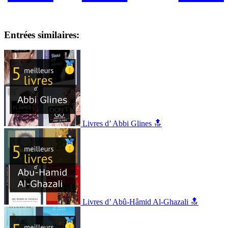
Entrées similaires:
Livres d’ Abbi Glines 🔝
Livres d’ Abû-Hâmid Al-Ghazali 🔝