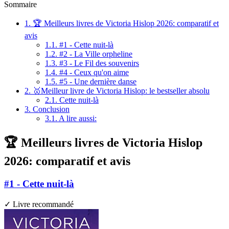
Sommaire
1.
🏆 Meilleurs livres de Victoria Hislop 2026: comparatif et
avis
1.1.
#1 - Cette nuit-là
1.2.
#2 - La Ville orpheline
1.3.
#3 - Le Fil des souvenirs
1.4.
#4 - Ceux qu'on aime
1.5.
#5 - Une dernière danse
2.
🥇Meilleur livre de Victoria Hislop: le bestseller absolu
2.1.
Cette nuit-là
3.
Conclusion
3.1.
A lire aussi:
🏆 Meilleurs livres de Victoria Hislop
2026: comparatif et avis
#1 - Cette nuit-là
✓ Livre recommandé