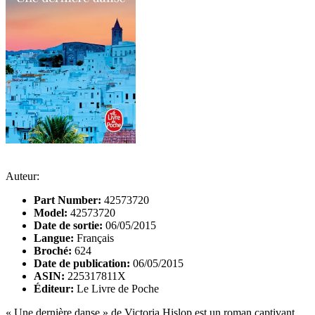
Auteur:
Part Number:
42573720
Model:
42573720
Date de sortie:
06/05/2015
Langue:
Français
Broché:
624
Date de publication:
06/05/2015
ASIN:
225317811X
Éditeur:
Le Livre de Poche
« Une dernière danse » de Victoria Hislop est un roman captivant