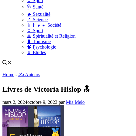
🏅 Sport
🩺 Santé
🔥 Sexualité
🔬 Science
👨‍👨‍👧‍👧 Société
🏅 Sport
🙏 Spiritualité et Religion
🧳 Tourisme
🧠 Psychologie
📖 Études
Home
-
✍️ Auteurs
Livres de Victoria Hislop 🔝
mars 2, 2024
octobre 9, 2023
par
Mia Melo