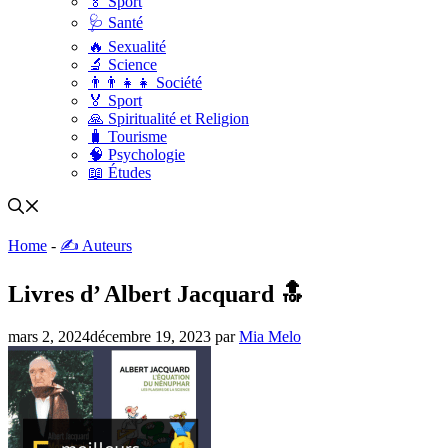
🏅 Sport
🩺 Santé
🔥 Sexualité
🔬 Science
👨‍👨‍👧‍👧 Société
🏅 Sport
🙏 Spiritualité et Religion
🧳 Tourisme
🧠 Psychologie
📖 Études
Home
-
✍️ Auteurs
Livres d’ Albert Jacquard 🔝
mars 2, 2024
décembre 19, 2023
par
Mia Melo