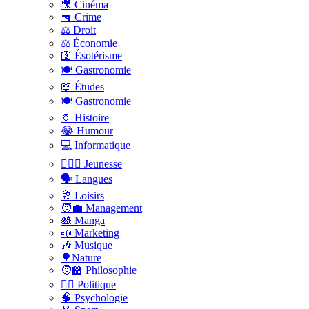
🎥 Cinéma
🔫 Crime
⚖️ Droit
⚖️ Économie
🛐 Ésotérisme
🍽️ Gastronomie
📖 Études
🍽️ Gastronomie
🏺 Histoire
😂 Humour
💻 Informatique
🤸🏽‍♀️ Jeunesse
🗣 Langues
🥂 Loisirs
🧑‍💼 Management
🎎 Manga
📣 Marketing
🎶 Musique
🌳Nature
🧑‍🏫 Philosophie
👨‍⚖️ Politique
🧠 Psychologie