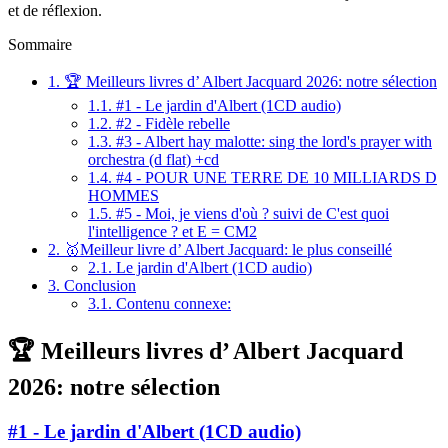
et de réflexion.
Sommaire
1.
🏆 Meilleurs livres d’ Albert Jacquard 2026: notre sélection
1.1.
#1 - Le jardin d'Albert (1CD audio)
1.2.
#2 - Fidèle rebelle
1.3.
#3 - Albert hay malotte: sing the lord's prayer with
orchestra (d flat) +cd
1.4.
#4 - POUR UNE TERRE DE 10 MILLIARDS D
HOMMES
1.5.
#5 - Moi, je viens d'où ? suivi de C'est quoi
l'intelligence ? et E = CM2
2.
🥇Meilleur livre d’ Albert Jacquard: le plus conseillé
2.1.
Le jardin d'Albert (1CD audio)
3.
Conclusion
3.1.
Contenu connexe:
🏆 Meilleurs livres d’ Albert Jacquard
2026: notre sélection
#1 - Le jardin d'Albert (1CD audio)