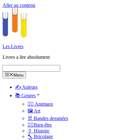
Aller au contenu
Les Livres
Livres a lire absolument
Menu
✍️ Auteurs
📚 Genres
🐕‍🦺 Animaux
🖼️ Art
🐰 Bandes dessinées
🧑‍⚕️Bien-être
🏺 Histoire
🔨 Bricolage