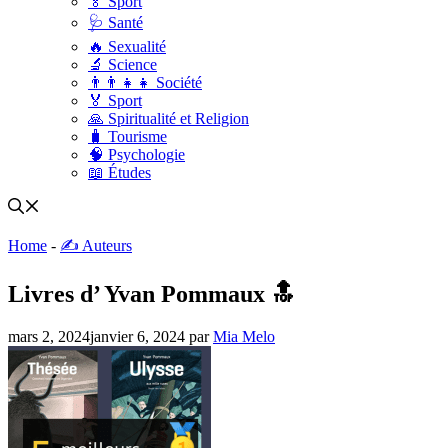
🏅 Sport
🩺 Santé
🔥 Sexualité
🔬 Science
👨‍👨‍👧‍👧 Société
🏅 Sport
🙏 Spiritualité et Religion
🧳 Tourisme
🧠 Psychologie
📖 Études
Home
-
✍️ Auteurs
Livres d’ Yvan Pommaux 🔝
mars 2, 2024
janvier 6, 2024
par
Mia Melo