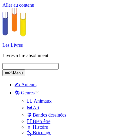
Aller au contenu
Les Livres
Livres a lire absolument
Menu
✍️ Auteurs
📚 Genres
🐕‍🦺 Animaux
🖼️ Art
🐰 Bandes dessinées
🧑‍⚕️Bien-être
🏺 Histoire
🔨 Bricolage