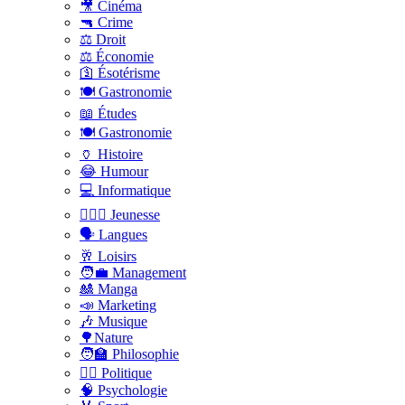
🎥 Cinéma
🔫 Crime
⚖️ Droit
⚖️ Économie
🛐 Ésotérisme
🍽️ Gastronomie
📖 Études
🍽️ Gastronomie
🏺 Histoire
😂 Humour
💻 Informatique
🤸🏽‍♀️ Jeunesse
🗣 Langues
🥂 Loisirs
🧑‍💼 Management
🎎 Manga
📣 Marketing
🎶 Musique
🌳Nature
🧑‍🏫 Philosophie
👨‍⚖️ Politique
🧠 Psychologie