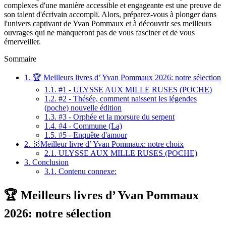
complexes d'une manière accessible et engageante est une preuve de
son talent d'écrivain accompli. Alors, préparez-vous à plonger dans
l'univers captivant de Yvan Pommaux et à découvrir ses meilleurs
ouvrages qui ne manqueront pas de vous fasciner et de vous
émerveiller.
Sommaire
1.
🏆 Meilleurs livres d’ Yvan Pommaux 2026: notre sélection
1.1.
#1 - ULYSSE AUX MILLE RUSES (POCHE)
1.2.
#2 - Thésée, comment naissent les légendes
(poche) nouvelle édition
1.3.
#3 - Orphée et la morsure du serpent
1.4.
#4 - Commune (La)
1.5.
#5 - Enquête d'amour
2.
🥇Meilleur livre d’ Yvan Pommaux: notre choix
2.1.
ULYSSE AUX MILLE RUSES (POCHE)
3.
Conclusion
3.1.
Contenu connexe:
🏆 Meilleurs livres d’ Yvan Pommaux
2026: notre sélection